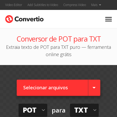
Video Editor
Add Subtitles to Video
Compress Video
Mais
Conversor de POT para TXT
Extraia texto de POT para TXT puro — ferramenta
online grátis
Selecionar arquivos
POT
TXT
para