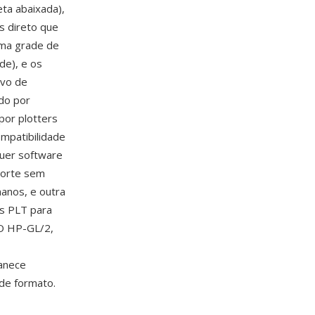
ta abaixada),
s direto que
uma grade de
de), e os
ivo de
do por
por plotters
mpatibilidade
uer software
corte sem
anos, e outra
os PLT para
 O HP-GL/2,
manece
de formato.