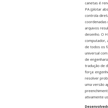
canetas é ren
PA (plotar ab
controla dir
coordenadas m
arquivos resu
desenho. O HP
computador, a
de todos os f
universal co
de engenhari
tradução de d
força: engenh
resolver pro
uma versão a
preenchimento
ativamente us
Desenvolved