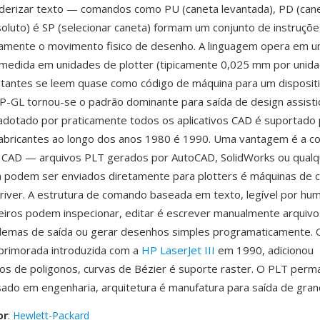
derizar texto — comandos como PU (caneta levantada), PD (cane
soluto) é SP (selecionar caneta) formam um conjunto de instruçõe
etamente o movimento fisico de desenho. A linguagem opera em 
edida em unidades de plotter (tipicamente 0,025 mm por unida
ltantes se leem quase como código de máquina para um disposit
-GL tornou-se o padrão dominante para saída de design assisti
dotado por praticamente todos os aplicativos CAD é suportado 
abricantes ao longo dos anos 1980 é 1990. Uma vantagem é a co
m CAD — arquivos PLT gerados por AutoCAD, SolidWorks ou qualq
a podem ser enviados diretamente para plotters é máquinas de 
river. A estrutura de comando baseada em texto, legível por hum
eiros podem inspecionar, editar é escrever manualmente arquiv
blemas de saída ou gerar desenhos simples programaticamente.
primorada introduzida com a
HP LaserJet III
em 1990, adicionou
s de poligonos, curvas de Bézier é suporte raster. O PLT per
ado em engenharia, arquitetura é manufatura para saída de gran
or
:
Hewlett-Packard