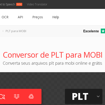
xt to Speech
Video Translator
OCR
API
Preços
Help
Excelente
PLT para MOBI
Conversor de PLT para MOBI
Converta seus arquivos plt para mobi online e grátis
PLT