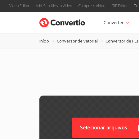
Video Editor
Add Subtitles to Video
Compress Video
GIF Editor
Te
Converter
Início
Conversor de vetorial
Conversor de PLT
Selecionar arquivos