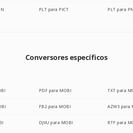
ON
PLT para PICT
PLT para P
Conversores específicos
OBI
PDF para MOBI
TXT para M
OBI
FB2 para MOBI
AZW3 para
BI
DJVU para MOBI
RTF para M