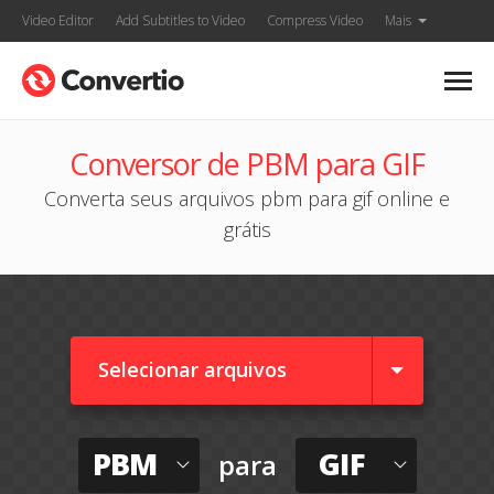
Video Editor
Add Subtitles to Video
Compress Video
Mais
Conversor de PBM para GIF
Converta seus arquivos pbm para gif online e
grátis
Selecionar arquivos
PBM
GIF
para