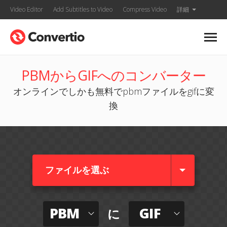
Video Editor
Add Subtitles to Video
Compress Video
詳細
PBMからGIFへのコンバーター
オンラインでしかも無料でpbmファイルをgifに変
換
ファイルを選ぶ
PBM
GIF
に