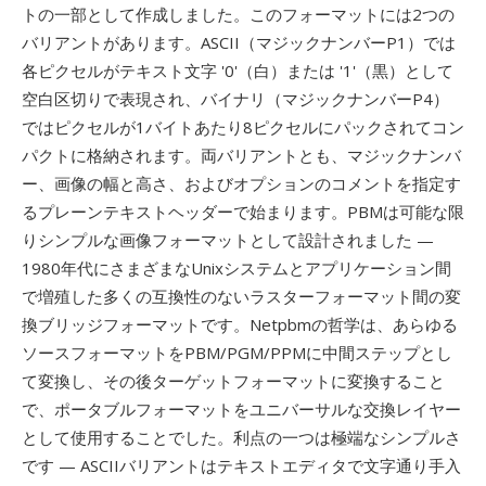
トの一部として作成しました。このフォーマットには2つの
バリアントがあります。ASCII（マジックナンバーP1）では
各ピクセルがテキスト文字 '0'（白）または '1'（黒）として
空白区切りで表現され、バイナリ（マジックナンバーP4）
ではピクセルが1バイトあたり8ピクセルにパックされてコン
パクトに格納されます。両バリアントとも、マジックナンバ
ー、画像の幅と高さ、およびオプションのコメントを指定す
るプレーンテキストヘッダーで始まります。PBMは可能な限
りシンプルな画像フォーマットとして設計されました —
1980年代にさまざまなUnixシステムとアプリケーション間
で増殖した多くの互換性のないラスターフォーマット間の変
換ブリッジフォーマットです。Netpbmの哲学は、あらゆる
ソースフォーマットをPBM/PGM/PPMに中間ステップとし
て変換し、その後ターゲットフォーマットに変換すること
で、ポータブルフォーマットをユニバーサルな交換レイヤー
として使用することでした。利点の一つは極端なシンプルさ
です — ASCIIバリアントはテキストエディタで文字通り手入