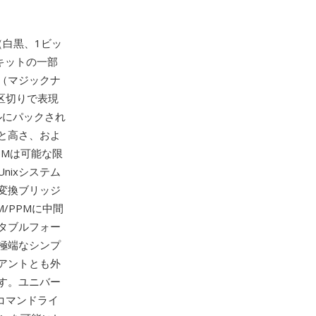
白黒、1ビッ
ールキットの一部
I（マジックナ
白区切りで表現
ルにパックされ
と高さ、およ
BMは可能な限
nixシステム
変換ブリッジ
/PPMに中間
タブルフォー
極端なシンプ
リアントとも外
す。ユニバー
コマンドライ