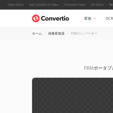
Video Editor
Add Subtitles to Video
Compress Video
GIF Editor
Te
変換
OCR
ホーム
画像変換器
PBMコンバーター
PBMポータブ