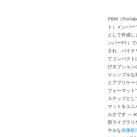
PBM（Portab
ト）メンバーで、
として作成し
ンバーP1）で
され、バイナ
てコンパクト
びオプション
りシンプルな画
とアプリケー
フォーマットで
ステップとし
マットをユニ
ルさです — 
部ライブラリ
サルな
画像処