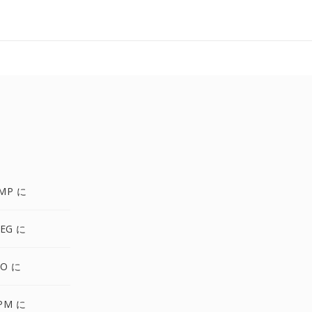
MP に
EG に
CO に
PM に