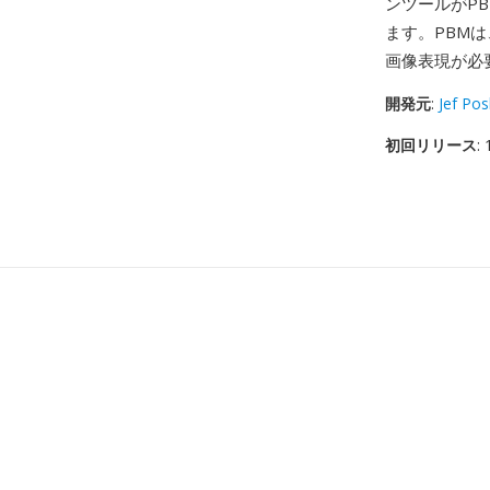
ンツールがP
ます。PBM
画像表現が必
開発元
:
Jef Po
初回リリース
: