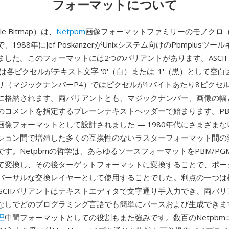
フォーマットについて
le Bitmap）は、
Netpbm
画像フォーマットファミリーのモノクロ（
1988年にJef PoskanzerがUnixシステム向けのPbmplusツ
ました。このフォーマットには2つのバリアントがあります。ASCI
は各ピクセルがテキスト文字 '0'（白）または '1'（黒）として空
リ（マジックナンバーP4）ではピクセルが1バイトあたり8ピクセ
に格納されます。両バリアントとも、マジックナンバー、画像の幅
のコメントを指定するプレーンテキストヘッダーで始まります。P
像フォーマットとして設計されました — 1980年代にさまざまなU
ション間で増殖した多くの互換性のないラスターフォーマット間の
す。Netpbmの哲学は、あらゆるソースフォーマットをPBM/PGM
て変換し、その後ターゲットフォーマットに変換することで、ポー
バーサルな交換レイヤーとして使用することでした。利点の一つは
ASCIIバリアントはテキストエディタで文字通り手入力でき、両バ
なしでどのプログラミング言語でも簡単にパースおよび生成できま
理
中間フォーマットとしての役割もまた強みです。数百のNetpbm