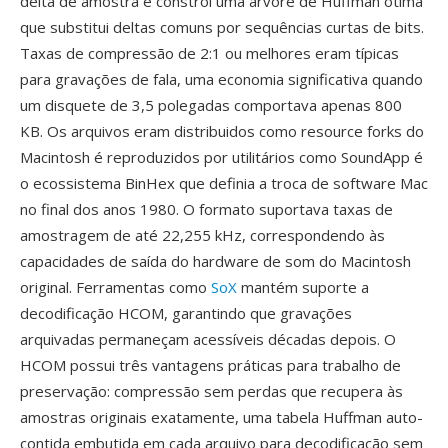
delta de amostra é constroi uma árvore de Huffman ótima
que substitui deltas comuns por sequências curtas de bits.
Taxas de compressão de 2:1 ou melhores eram típicas
para gravações de fala, uma economia significativa quando
um disquete de 3,5 polegadas comportava apenas 800
KB. Os arquivos eram distribuidos como resource forks do
Macintosh é reproduzidos por utilitários como SoundApp é
o ecossistema BinHex que definia a troca de software Mac
no final dos anos 1980. O formato suportava taxas de
amostragem de até 22,255 kHz, correspondendo às
capacidades de saída do hardware de som do Macintosh
original. Ferramentas como
SoX
mantém suporte a
decodificação HCOM, garantindo que gravações
arquivadas permaneçam acessíveis décadas depois. O
HCOM possui três vantagens práticas para trabalho de
preservação: compressão sem perdas que recupera às
amostras originais exatamente, uma tabela Huffman auto-
contida embutida em cada arquivo para decodificação sem