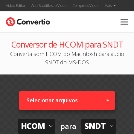
Video Editor
Add Subtitles to Video
Compress Video
Mais
Conversor de HCOM para SNDT
Converta som HCOM do Macintosh para áudio
SNDT do MS-DOS
Selecionar arquivos
HCOM
SNDT
para