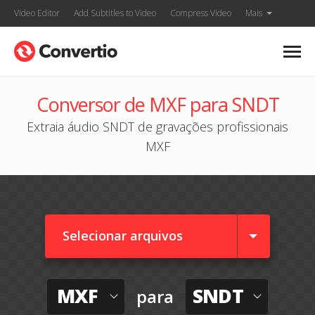
Video Editor
Add Subtitles to Video
Compress Video
Mais
Conversor de MXF para SNDT
Extraia áudio SNDT de gravações profissionais
MXF
Selecionar arquivos
MXF
SNDT
para