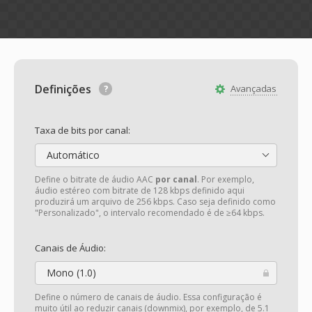
Definições
Avançadas
Taxa de bits por canal:
Automático
Define o bitrate de áudio AAC
por canal
. Por exemplo,
áudio estéreo com bitrate de 128 kbps definido aqui
produzirá um arquivo de 256 kbps. Caso seja definido como
"Personalizado", o intervalo recomendado é de ≥64 kbps.
Canais de Áudio:
Mono (1.0)
Define o número de canais de áudio. Essa configuração é
muito útil ao reduzir canais (downmix), por exemplo, de 5.1