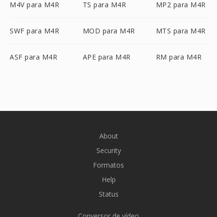
M4V para M4R
TS para M4R
MP2 para M4R
SWF para M4R
MOD para M4R
MTS para M4R
ASF para M4R
APE para M4R
RM para M4R
About
Security
Formatos
Help
Status
Conversor de vídeo