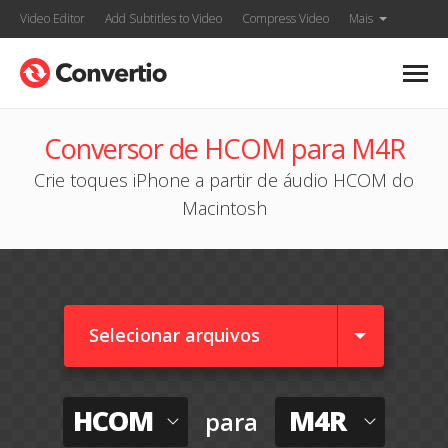
Video Editor
Add Subtitles to Video
Compress Video
Mais
Conversor de HCOM para M4R
Crie toques iPhone a partir de áudio HCOM do
Macintosh
Selecionar arquivos
HCOM
M4R
para