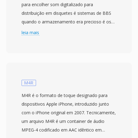
para encolher som digitalizado para
distribuição em disquetes é sistemas de BBS
quando o armazenamento era precioso é os
modems eram lentos. O codificador recebe
leia mais
entrada PCM de 8 bits não assinado, calcula
uma tabela de frequência de valores delta de
amostra é constroi uma árvore de Huffman
ótima que substitui deltas comuns por
sequências curtas de bits. Taxas de
compressão de 2:1 ou melhores eram típicas
M4R
para gravações de fala, uma economia
M4R é o formato de toque designado para
significativa quando um disquete de 3,5
dispositivos Apple iPhone, introduzido junto
polegadas comportava apenas 800 KB. Os
com o iPhone original em 2007. Tecnicamente,
arquivos eram distribuidos como resource
um arquivo M4R é um container de áudio
forks do Macintosh é reproduzidos por
MPEG-4 codificado em AAC idêntico em
utilitários como SoundApp é o ecossistema