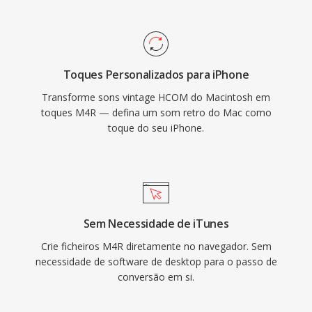
Audacity lidam igualmente bem com isso. Uma
vez sincronizado ou baixado, o toque se
integra às configurações do iOS para
chamadas, alarmes é alertas por contato. Às
Toques Personalizados para iPhone
vantagens práticas incluem implantação
Transforme sons vintage HCOM do Macintosh em
facilitada em qualquer iPhone por meio de
toques M4R — defina um som retro do Mac como
sincronizacao iTunes ou AirDrop, reprodução
toque do seu iPhone.
de alta qualidade do codec AAC mesmo em
tamanhos de arquivo pequenos é a capacidade
de atribuir toques individuais a contatos
específicos para identificacao instantânea do
chamador.
Sem Necessidade de iTunes
Crie ficheiros M4R diretamente no navegador. Sem
necessidade de software de desktop para o passo de
conversão em si.