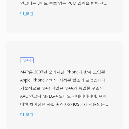
인코더는 8비트 부호 없는 PCM 입력을 받아 샘플
델타 값의 빈도표를 계산하고, 일반적인 델타를 짧
더 보기
은 비트 시퀀스로 대체하는 최적의 허프만 트리를
구축합니다. 음성 녹음에서 일반적으로 2:1 이상의
압축비를 달성했으며, 3.5인치 플로피가 800 KB
만 담을 수 있던 시절에 의미 있는 절약이었습니
다. 파일은 Macintosh 리소스 포크로 배포되었고,
1980년대 후반 Mac 소프트웨어 교환을 정의한
M4R
SoundApp과 BinHex 생태계의 유틸리티를 통해
M4R은 2007년 오리지널 iPhone과 함께 도입된
재생되었습니다. 이 포맷은 원래 Macintosh 사운
Apple iPhone 장치의 지정된 벨소리 포맷입니다.
드 하드웨어의 출력 능력에 맞춘 최대 22.255 kHz
기술적으로 M4R 파일은 M4A와 동일한 구조의
의 샘플레이트를 지원했습니다. SoX 같은 도구는
AAC 인코딩 MPEG-4 오디오 컨테이너이며, 유의
HCOM 디코딩 지원을 유지하여, 보관된 녹음이
미한 차이점은 파일 확장자와 iOS에서 적용되는
수십 년이 지나도 접근 가능하도록 보장합니다.
약 30~40초의 길이 제한뿐입니다. Apple은 기존
더 보기
HCOM은 보존 작업에 세 가지 실용적인 장점이
AAC 인코더 인프라가 코덱 수준의 수정 없이 벨소
있습니다: 원본 샘플을 정확히 복원하는 무손실 압
리를 생성할 수 있도록 이 방식을 선택했으며, 별