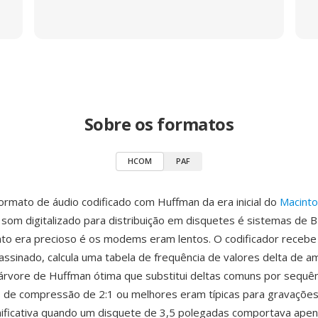
Sobre os formatos
HCOM
PAF
mato de áudio codificado com Huffman da era inicial do
Macint
 som digitalizado para distribuição em disquetes é sistemas de 
o era precioso é os modems eram lentos. O codificador receb
 assinado, calcula uma tabela de frequência de valores delta de a
árvore de Huffman ótima que substitui deltas comuns por sequên
s de compressão de 2:1 ou melhores eram típicas para gravações
ificativa quando um disquete de 3,5 polegadas comportava ape