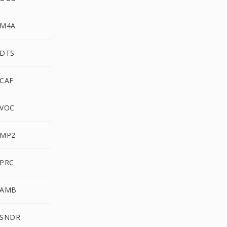
 M4A
 DTS
 CAF
 VOC
 MP2
 PRC
 AMB
 SNDR