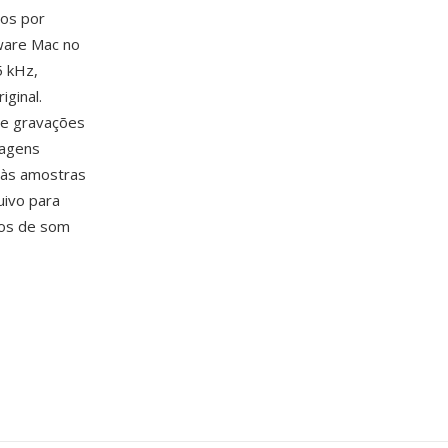
dos por
tware Mac no
5 kHz,
ginal.
ue gravações
tagens
 às amostras
uivo para
vos de som