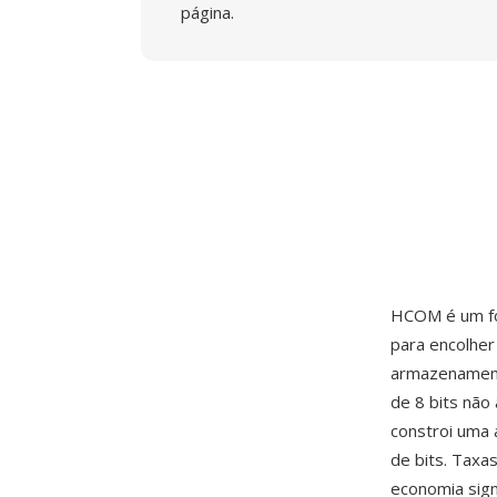
página.
HCOM é um for
para encolher
armazenament
de 8 bits não
constroi uma 
de bits. Taxa
economia sign