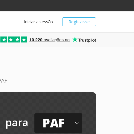
Iniciar a sessão
Registar-se
10,220
avaliações no
PAF
PAF
para