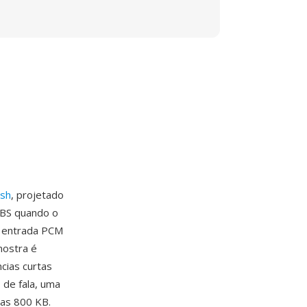
osh
, projetado
BBS quando o
e entrada PCM
mostra é
cias curtas
 de fala, uma
nas 800 KB.