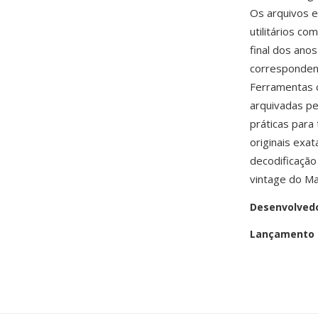
Os arquivos e
utilitários c
final dos ano
correspondend
Ferramentas
arquivadas p
práticas par
originais exa
decodificação
vintage do Ma
Desenvolved
Lançamento i