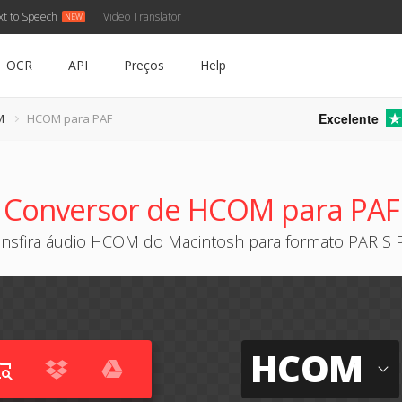
xt to Speech
Video Translator
OCR
API
Preços
Help
Excelente
M
HCOM para PAF
Conversor de HCOM para PAF
ansfira áudio HCOM do Macintosh para formato PARIS 
HCOM