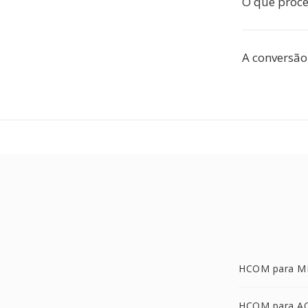
O que proce
A conversão
HCOM para M
HCOM para A