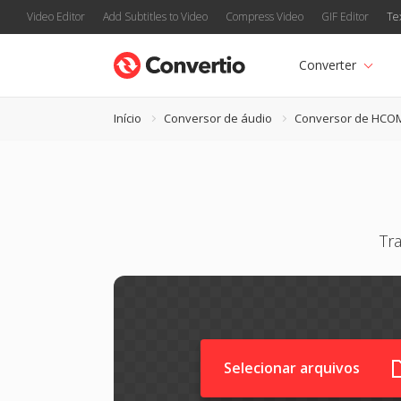
Video Editor
Add Subtitles to Video
Compress Video
GIF Editor
Te
Converter
Início
Conversor de áudio
Conversor de HCO
Tr
Selecionar arquivos