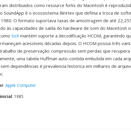
ram distribuidos como resource forks do Macintosh é reproduzi
omo SoundApp é o ecossistema BinHex que definia a troca de sof
s 1980. O formato suportava taxas de amostragem de até 22,25
o às capacidades de saída do hardware de som do Macintosh ori
 como
SoX
mantém suporte a decodificação HCOM, garantindo q
ermaneçam acessíveis décadas depois. O HCOM possui três van
a trabalho de preservação: compressão sem perdas que recupera
tamente, uma tabela Huffman auto-contida embutida em cada arq
 sem dependências é prevalencia historica em milhares de arqui
c.
or
:
Apple Computer
nicial
: 1985