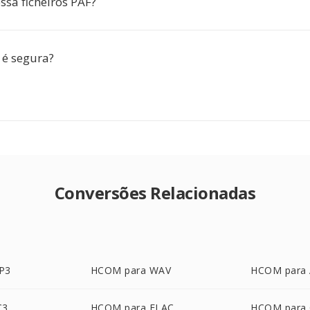
ssa ficheiros PAF?
 é segura?
Conversões Relacionadas
P3
HCOM para WAV
HCOM para
C3
HCOM para FLAC
HCOM para