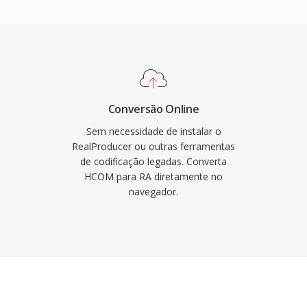
m codificação de taxa
aptativo de múltiplas
etados para minimizar
 não confiáveis. No
centenas de milhões de
ependiam do RealAudio
Conversão Online
ao técnica duradoura foi
Sem necessidade de instalar o
adaptativa que
RealProducer ou outras ferramentas
de codificação legadas. Converta
LS e DASH. Embora
HCOM para RA diretamente no
s acervos de conteúdo
navegador.
 precisam de conversão