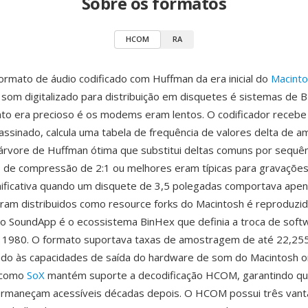
Sobre os formatos
HCOM
RA
mato de áudio codificado com Huffman da era inicial do
Macint
 som digitalizado para distribuição em disquetes é sistemas de 
o era precioso é os modems eram lentos. O codificador receb
 assinado, calcula uma tabela de frequência de valores delta de a
árvore de Huffman ótima que substitui deltas comuns por sequên
s de compressão de 2:1 ou melhores eram típicas para gravações
ificativa quando um disquete de 3,5 polegadas comportava ape
ram distribuidos como resource forks do Macintosh é reproduzi
omo SoundApp é o ecossistema BinHex que definia a troca de sof
s 1980. O formato suportava taxas de amostragem de até 22,25
o às capacidades de saída do hardware de som do Macintosh ori
 como
SoX
mantém suporte a decodificação HCOM, garantindo q
ermaneçam acessíveis décadas depois. O HCOM possui três van