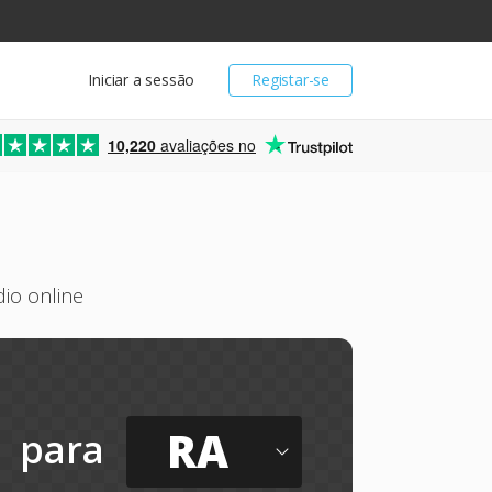
Iniciar a sessão
Registar-se
10,220
avaliações no
io online
RA
para