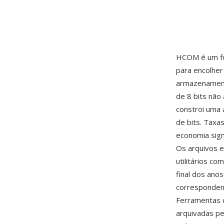
HCOM é um for
para encolher
armazenament
de 8 bits não
constroi uma 
de bits. Taxa
economia sign
Os arquivos e
utilitários c
final dos ano
correspondend
Ferramentas
arquivadas p