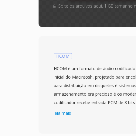
Solte os arquivos aqui. 1 GB tamanho 
HCOM
HCOM é um formato de áudio codificado
inicial do Macintosh, projetado para enco
para distribuição em disquetes é sistem
armazenamento era precioso é os modem
codificador recebe entrada PCM de 8 bits
uma tabela de frequência de valores delt
leia mais
uma árvore de Huffman ótima que substit
sequências curtas de bits. Taxas de comp