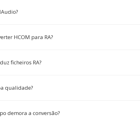
lAudio?
verter HCOM para RA?
duz ficheiros RA?
oa qualidade?
po demora a conversão?