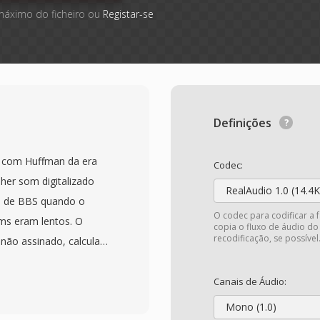
máximo do ficheiro ou
Registar-se
Definições
 com Huffman da era
Codec:
lher som digitalizado
RealAudio 1.0 (14.4K
as de BBS quando o
O codec para codificar a 
s eram lentos. O
copia o fluxo de áudio do
recodificação, se possível
 não assinado, calcula
a de amostra é constroi
ui deltas comuns por
Canais de Áudio:
ressão de 2:1 ou
Mono (1.0)