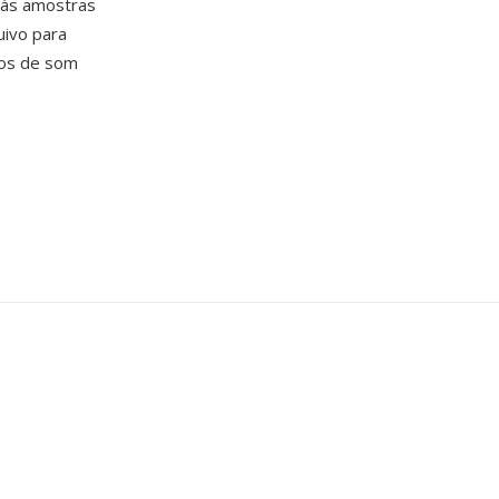
 às amostras
uivo para
vos de som