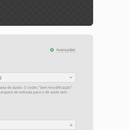
Avançadas
)
faixa de áudio. O codec "Sem recodificação"
 arquivo de entrada para o de saída sem
.