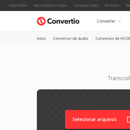
Video Editor
Add Subtitles to Video
Compress Video
GIF Editor
Te
Converter
Início
Conversor de áudio
Conversor de HCO
Transcod
Selecionar arquivos