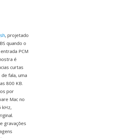
osh
, projetado
BBS quando o
e entrada PCM
mostra é
cias curtas
 de fala, uma
nas 800 KB.
dos por
tware Mac no
5 kHz,
ginal.
ue gravações
tagens