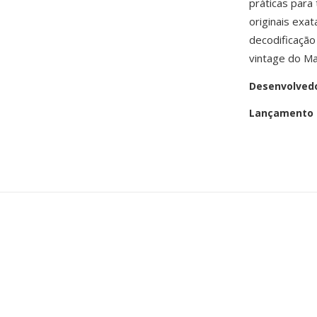
práticas par
originais exa
decodificação
vintage do Ma
Desenvolved
Lançamento i