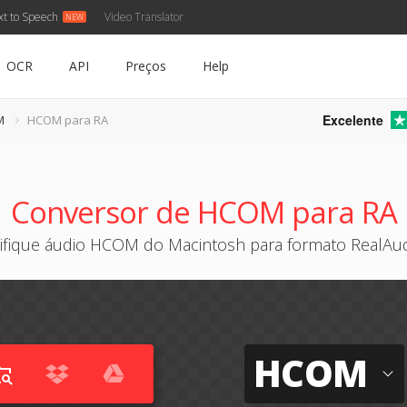
xt to Speech
Video Translator
OCR
API
Preços
Help
Excelente
M
HCOM para RA
Conversor de HCOM para RA
ifique áudio HCOM do Macintosh para formato RealAud
HCOM