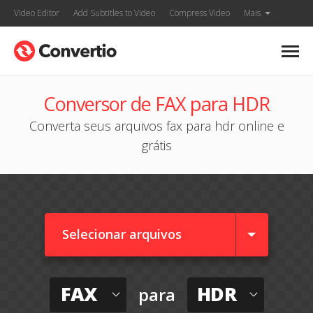
Video Editor
Add Subtitles to Video
Compress Video
Mais
Conversor de FAX para HDR
Converta seus arquivos fax para hdr online e
grátis
Selecionar arquivos
FAX
HDR
para