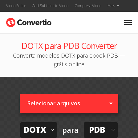
Video Editor
Add Subtitles to Video
Compress Video
Mais
DOTX para PDB Converter
Converta modelos DOTX para ebook PDB —
grátis online
Selecionar arquivos
DOTX
PDB
para