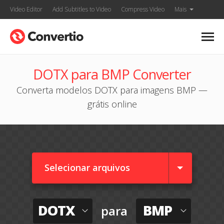
Video Editor
Add Subtitles to Video
Compress Video
Mais
DOTX para BMP Converter
Converta modelos DOTX para imagens BMP —
grátis online
Selecionar arquivos
DOTX
BMP
para