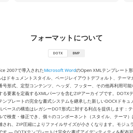
フォーマットについて
DOTX
BMP
ice 2007で導入された
Microsoft Word
のOpen XMLテンプレート
イルはドキュメントスタイル、ページレイアウトデフォルト、テーマ
番号形式、定型コンテンツ、ヘッダ、フッター、その他再利用可能
する要素を定義するXMLパーツを含むZIPアーカイブです。DOTX
テンプレートの完全な書式システムを継承した新しいDOCXドキュ
MLベースの構造はレガシーDOT形式に対する利点を提供します：
ールで検査・修正でき、個々のコンポーネント（スタイル、テーマ）
離され、ZIP圧縮によりファイルサイズが小さくなります。モジュ
です — DOTXテンプレートは完全な書式アイデンティティを配布