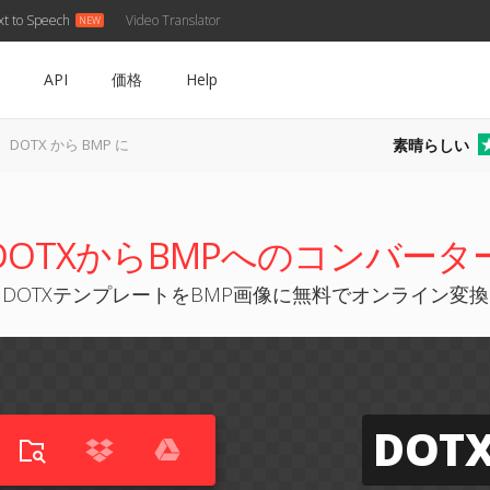
xt to Speech
Video Translator
API
価格
Help
素晴らしい
DOTX から BMP に
DOTXからBMPへのコンバータ
DOTXテンプレートをBMP画像に無料でオンライン変換
DOT