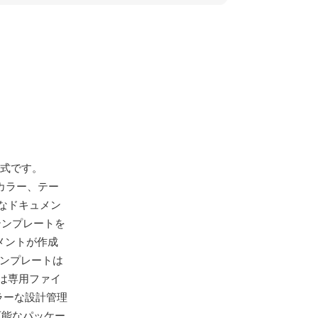
形式です。
カラー、テー
なドキュメン
テンプレートを
メントが作成
テンプレートは
は専用ファイ
ラーな設計管理
可能なパッケー