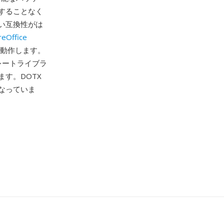
することなく
い互換性がは
reOffice
で動作します。
プレートライブラ
す。DOTX
なっていま