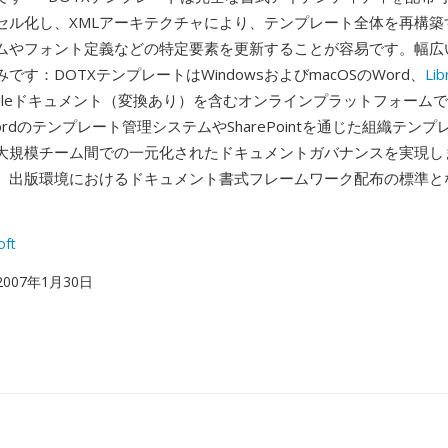
セル化し、XMLアーキテクチャにより、テンプレート全体を再構築
ムやフォント定義などの特定要素を更新することが容易です。幅広
です：DOTXテンプレートはWindowsおよびmacOSのWord、
Lib
ogleドキュメント（変換あり）を含むオンラインプラットフォーム
rdのテンプレート管理システムやSharePointを通じた組織テン
大規模チーム間での一元化されたドキュメントガバナンスを実現しま
、出版環境におけるドキュメント書式フレームワーク配布の標準と
oft
 2007年1月30日