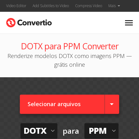
Video Editor
Add Subtitles to Video
Compress Video
Mais
DOTX para PPM Converter
Renderize modelos DOTX como imagens PPM —
grátis online
Selecionar arquivos
DOTX
PPM
para