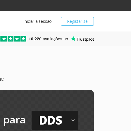
Iniciar a sessão
Registar-se
10,220
avaliações no
ne
DDS
para