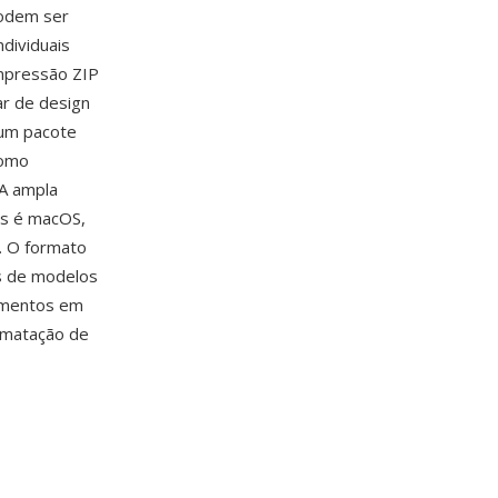
odem ser
dividuais
ompressão ZIP
r de design
um pacote
como
 A ampla
ws é macOS,
. O formato
s de modelos
cumentos em
ormatação de