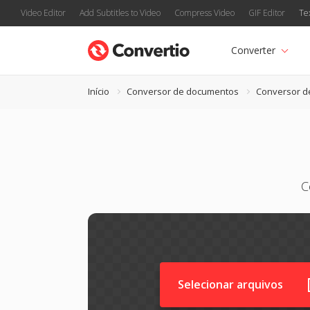
Video Editor
Add Subtitles to Video
Compress Video
GIF Editor
Te
Converter
Início
Conversor de documentos
Conversor d
C
Selecionar arquivos