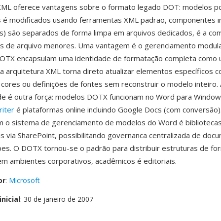
ML oferece vantagens sobre o formato legado DOT: modelos p
s é modificados usando ferramentas XML padrão, componentes in
as) são separados de forma limpa em arquivos dedicados, é a c
s de arquivo menores. Uma vantagem é o gerenciamento modula
TX encapsulam uma identidade de formatação completa como 
 é a arquitetura XML torna direto atualizar elementos específicos 
ores ou definições de fontes sem reconstruir o modelo inteiro.
ade é outra força: modelos DOTX funcionam no Word para Windo
riter
é plataformas online incluindo Google Docs (com conversão)
om o sistema de gerenciamento de modelos do Word é biblioteca
is via SharePoint, possibilitando governanca centralizada de do
es. O DOTX tornou-se o padrão para distribuir estruturas de f
 ambientes corporativos, acadêmicos é editoriais.
or
:
Microsoft
nicial
: 30 de janeiro de 2007