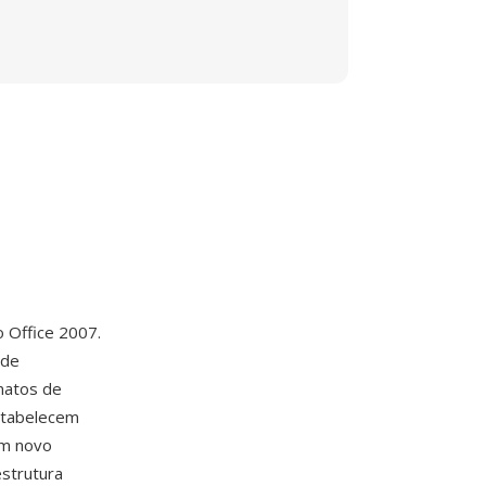
o Office 2007.
 de
matos de
stabelecem
um novo
strutura