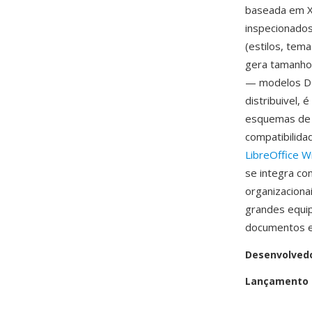
baseada em X
inspecionado
(estilos, tem
gera tamanho
— modelos DO
distribuivel,
esquemas de c
compatibilid
LibreOffice W
se integra c
organizaciona
grandes equip
documentos em
Desenvolved
Lançamento i