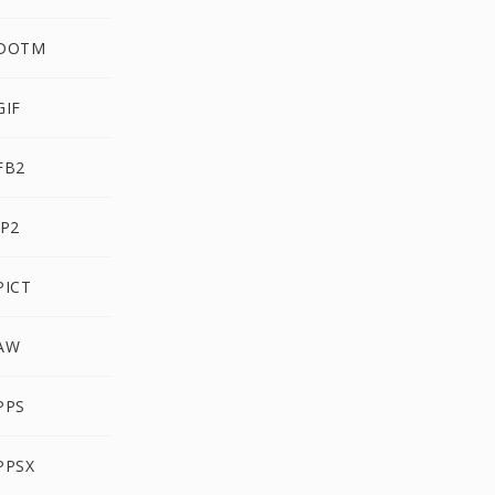
 DOTM
GIF
FB2
JP2
PICT
 AW
PPS
PPSX