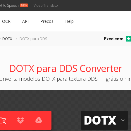
xt to Speech
Video Translator
OCR
API
Preços
Help
Excelente
e DOTX
DOTX para DDS
DOTX para DDS Converter
onverta modelos DOTX para textura DDS — grátis onli
DOTX