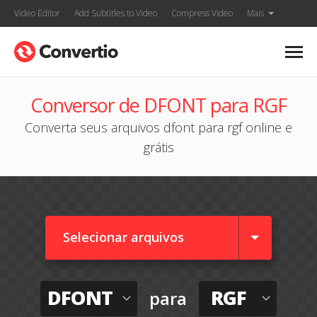
Video Editor
Add Subtitles to Video
Compress Video
Mais
Conversor de DFONT para RGF
Converta seus arquivos dfont para rgf online e
grátis
Selecionar arquivos
DFONT
RGF
para