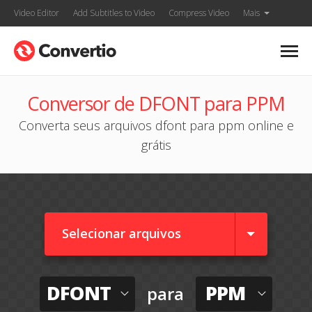
Video Editor
Add Subtitles to Video
Compress Video
Mais
Conversor de DFONT para PPM
Converta seus arquivos dfont para ppm online e
grátis
Selecionar arquivos
DFONT
PPM
para