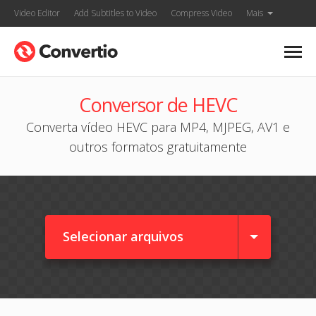
Video Editor
Add Subtitles to Video
Compress Video
Mais
Conversor de HEVC
Converta vídeo HEVC para MP4, MJPEG, AV1 e
outros formatos gratuitamente
Selecionar arquivos