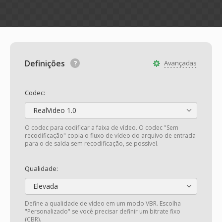
Definições
Avançadas
Codec:
RealVideo 1.0
O codec para codificar a faixa de vídeo. O codec "Sem
recodificação" copia o fluxo de vídeo do arquivo de entrada
para o de saída sem recodificação, se possível.
Qualidade:
Elevada
Define a qualidade de vídeo em um modo VBR. Escolha
"Personalizado" se você precisar definir um bitrate fixo
(CBR).