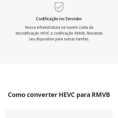
pode ser encontrado em acervos de mídia
online é coleções de vídeo pessoais da era de
meados dos anos 2000.
Codificação no Servidor
Nossa infraestrutura na nuvem cuida da
decodificação HEVC e codificação RMVB, liberando
seu dispositivo para outras tarefas.
Como converter HEVC para RMVB