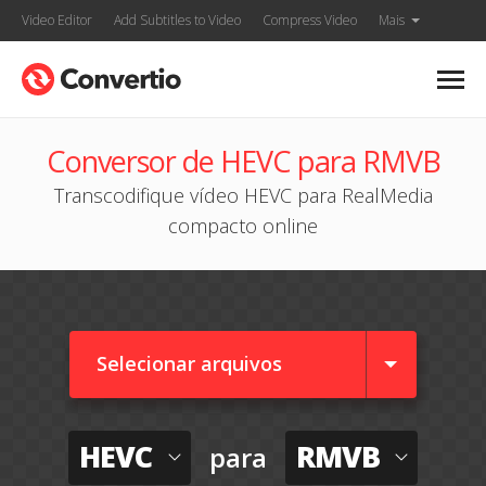
Video Editor
Add Subtitles to Video
Compress Video
Mais
Conversor de HEVC para RMVB
Transcodifique vídeo HEVC para RealMedia
compacto online
Selecionar arquivos
HEVC
RMVB
para