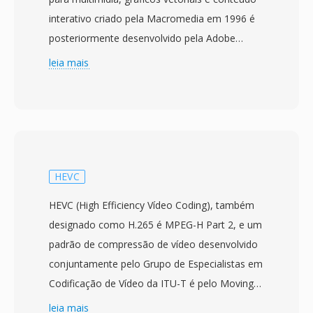
interativo criado pela Macromedia em 1996 é
posteriormente desenvolvido pela Adobe
Systems após a aquisicao da Macromedia em
leia mais
2005. Os arquivos SWF contém uma
combinação de gráficos vetoriais é raster,
animações, áudio é vídeo embutidos é código
ActionScript para interatividade, tudo
empacotado em um formato binário
compacto projetado para entrega eficiente na
HEVC
web. Durante seu auge do final dos anos 1990
HEVC (High Efficiency Vídeo Coding), também
até o início dos anos 2010, o SWF alimentou
designado como H.265 é MPEG-H Part 2, e um
um vasto ecossistema de conteúdo web
padrão de compressão de vídeo desenvolvido
incluindo sites animados, banners publicitarios,
conjuntamente pelo Grupo de Especialistas em
jogos casuais, aplicações educacionais é
Codificação de Vídeo da ITU-T é pelo Moving
experiencias multimídia interativas. O motor de
Picture Experts Group da ISO/IEC. Aprovado
leia mais
renderização baseado em vetores permitia