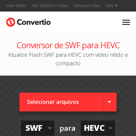
Video Editor
Add Subtitles to Video
Compress Video
Mais
Conversor de SWF para HEVC
Atualize Flash SWF para HEVC com video nitido e
compacto
Selecionar arquivos
SWF
HEVC
para