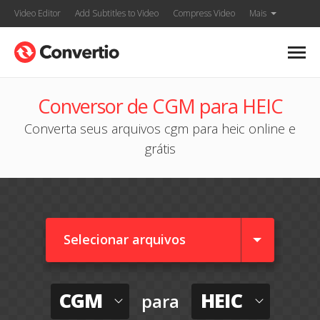
Video Editor
Add Subtitles to Video
Compress Video
Mais
Conversor de CGM para HEIC
Converta seus arquivos cgm para heic online e
grátis
Selecionar arquivos
CGM
HEIC
para