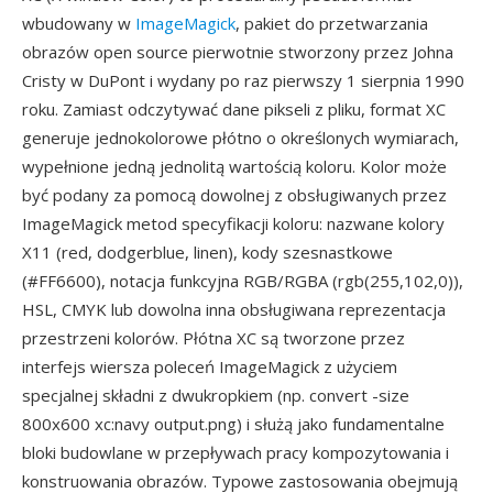
wbudowany w
ImageMagick
, pakiet do przetwarzania
obrazów open source pierwotnie stworzony przez Johna
Cristy w DuPont i wydany po raz pierwszy 1 sierpnia 1990
roku. Zamiast odczytywać dane pikseli z pliku, format XC
generuje jednokolorowe płótno o określonych wymiarach,
wypełnione jedną jednolitą wartością koloru. Kolor może
być podany za pomocą dowolnej z obsługiwanych przez
ImageMagick metod specyfikacji koloru: nazwane kolory
X11 (red, dodgerblue, linen), kody szesnastkowe
(#FF6600), notacja funkcyjna RGB/RGBA (rgb(255,102,0)),
HSL, CMYK lub dowolna inna obsługiwana reprezentacja
przestrzeni kolorów. Płótna XC są tworzone przez
interfejs wiersza poleceń ImageMagick z użyciem
specjalnej składni z dwukropkiem (np. convert -size
800x600 xc:navy output.png) i służą jako fundamentalne
bloki budowlane w przepływach pracy kompozytowania i
konstruowania obrazów. Typowe zastosowania obejmują