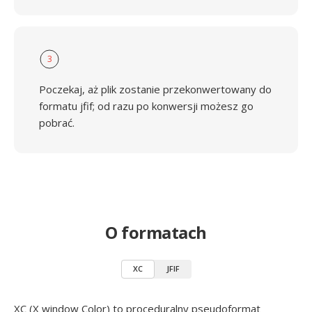
3
Poczekaj, aż plik zostanie przekonwertowany do
formatu jfif; od razu po konwersji możesz go
pobrać.
O formatach
XC
JFIF
XC (X window Color) to proceduralny pseudoformat