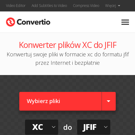
Video Editor
Add Subtitles to Video
Compress Video
Więcej
Konwerter plików XC do JFIF
Konwertuj swoje pliki w formacie xc do formatu jfif
przez Internet i bezpłatnie
Wybierz pliki
XC
JFIF
do