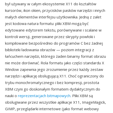
był używany w całym ekosystemie X11 do kształtów
kursorów, ikon okien, przycisków pasków narzędzi i innych
małych elementów interfejsu użytkownika. Jedną z zalet
jest kodowa natura formatu: pliki XBM mogą być
edytowane edytorem tekstu, porównywane i scalane w
kontroli wersji, generowane przez skrypty powłoki i
kompilowane bezpośrednio do programów C bez żadnej
biblioteki ładowania obrazów — poziom integracji z
łańcuchem narzędzi, którego żaden binarny format obrazu
nie może dorównać. Rola formatu jako części standardu X
Window zapewnia jego zrozumienie przez każdy zestaw
narzędzi i aplikację obsługującą X11. Choć ograniczony do
trybu monochromatycznego i bez kompresji, prostota
XBM czyni go doskonałym formatem dydaktycznym do
nauki o
reprezentacjach bitmapowych
. Pliki XBM są
obsługiwane przez wszystkie aplikacje X11, ImageMagick,
GIMP, przeglądarki internetowe (jako format webowy