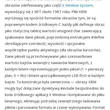
obrazów zdefiniowany jako część
X Window System
,
wywodzący się z MIT około 1987 roku. Pliki XBM
wyróżniają się spośród formatów obrazów tym, że są
poprawnym kodem źródłowym C: każdy plik definiuje obraz
jako statyczną tablicę wartości unsigned char zawierającą
spakowane dane pikseli, poprzedzoną instrukcjami #define
określającymi szerokość, wysokość i opcjonalne
współrzędne punktu aktywnego (dla obrazów kursorów).
Dane pikseli są przechowywane jako szesnastkowe
wartości bajtów wewnątrz nawiasów klamrowych, z
każdym bitem reprezentującym jeden piksel (1 = pierwszy
plan, 0 = tło) i bitami uporządkowanymi LSB-first w każdym
bajcie. Ta konstrukcja była zamierzona — obrazy XBM
mogły być dołączane dyrektywą #include bezpośrednio do
kodu źródłowego aplikacji X Window i kompilowane do pliku
binarnego, eliminując potrzebę zewnętrznego ładowania
plików i parsowania formatu w czasie wykonywania. Format