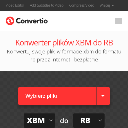
Video Editor
Add Subtitles to Video
Compress Video
Więcej
Konwerter plików XBM do RB
Konwertuj swoje pliki w formacie xbm do formatu
rb przez Internet i bezpłatnie
Wybierz pliki
XBM
RB
do