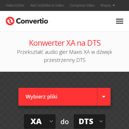
Video Editor
Add Subtitles to Video
Compress Video
Więcej
Konwerter XA na DTS
Przekształć audio gier Maxis XA w dźwięk
przestrzenny DTS
Wybierz pliki
XA
DTS
do