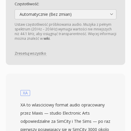
Częstotliwość:
Automatycznie (Bez zmian)
Ustaw częstotliwość próbkowania audio. Muzyka z pełnym
spektrum (20 Hz – 20 kHz) wymaga wartości nie mniejszych
niż 44.1 kHz, aby osiągnąć transparentność. Więcej informacji
można znaleźć w
wiki
.
Zresetuj wszystko
XA
XA to wlasciciowy format audio opracowany
przez Maxis — studio Electronic Arts
odpowiedzialne za SimCity i The Sims — po raz
pierwszy pojawiajacy sie w SimCity 3000 okolo