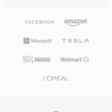
Jurajski w 1993 roku, technologia dostarcza do
innych tytulach Maxis na poczatku lat 2000.
5.1 dyskretnych kanalow dzwieku
Ekstrakcja i konwersja audio XA jest mozliwa
przestrzennego przy szybkosciach transmisji
za pomoca narzedzi takich jak FFmpeg i
zwykle od 768 kbps do 1,5 Mbps. W
dedykowanych ekstraktorow zasobow gier
odróznieniu od konkurencyjnych kodekow
zbudowanych przez spolecznosc moderska.
opieranych na agresywnym modelowaniu
Praktyczna zaleta dla deweloperow bylo to, ze
psychoakustycznym, DTS przydziela wyzszy
pliki XA mogly byc strumieniowane z dysku
budzet danych kazdemu kanalowi, zachowujac
podczas rozgrywki bez blokowania glownej
drobniejsze detale przestrzenne i dynamike
petli, umozliwiajac ciagla muzyke w tle w
cichych fragmentow. Format koduje dzwiek za
epoce, gdy pamiec byla deficytowa. Dla
pomoca podpasmowego ADPCM w polaczeniu
konserwatorow gier XA pozostaje czesto
z kwantyzacja wektorowa, tworzac
spotykanym formatem przy rozpakowywaniu
percepcyjnie bogaty obraz dzwiekowy. Jego
zasobow klasycznych tytulów Maxis.
rozszerzony wariant, DTS-HD Master Audio,
dodaje bezstratna warstwe rozszerzajaca,
zapewniajac dokladnosc bit-po-bicie do 24-