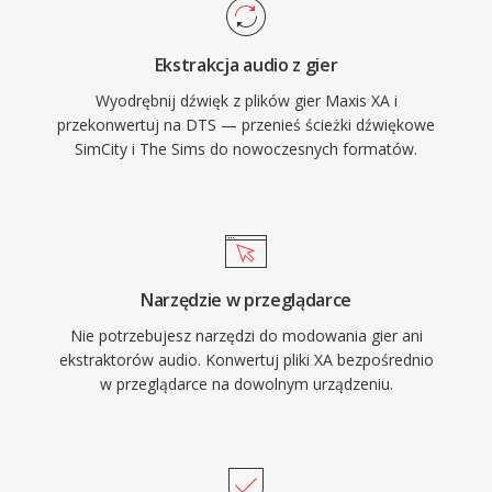
bit/192 kHz. Kluczowe atuty to szeroka obsluga
sprzetowa w amplitunerach AV, konsolach do
Ekstrakcja audio z gier
gier i systemach informacyjno-rozrywkowych w
Wyodrębnij dźwięk z plików gier Maxis XA i
samochodach, a takze solidna korekcja bledow
przekonwertuj na DTS — przenieś ścieżki dźwiękowe
maskujaca drobne problemy z plyty lub
SimCity i The Sims do nowoczesnych formatów.
strumienia. Dla kazdego, kto pracuje z
tresciami wielokamalowymi przeznaczonymi na
nosniki fizyczne lub streaming wysokiej jakosci,
DTS oferuje sprawdzona sciezke od miksu
studyjnego do salonu.
Narzędzie w przeglądarce
Nie potrzebujesz narzędzi do modowania gier ani
ekstraktorów audio. Konwertuj pliki XA bezpośrednio
w przeglądarce na dowolnym urządzeniu.