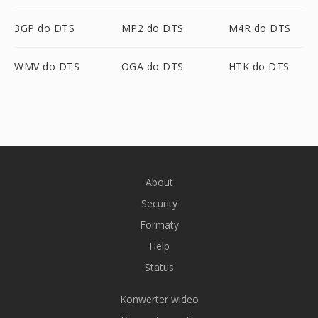
3GP do DTS
MP2 do DTS
M4R do DTS
WMV do DTS
OGA do DTS
HTK do DTS
About
Security
Formaty
Help
Status
Konwerter wideo