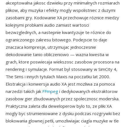
akceptowalna jakosc dzwieku przy minimalnych rozmiarach
plikow, aby muzyka i efekty mogly wspolistniec z duzymi
zasobami gry. Kodowanie XA przechowuje róznice miedzy
kolejnymi probkami audio zamiast wartosci
bezwzglednych, a nastepnie kwantyzuje te róznice do
ograniczonego zakresu bitowego. Podejscie to daje
znaczaca kompresje, utrzymujac jednoczesnie
dekodowanie tanio obliczeniowo — wazna kwestia w
grach, ktore poswiecaja wiekszosc zasobow procesora na
rendering i symulacje. Format byl stosowany w SimCity 4,
The Sims i innych tytulach Maxis na poczatku lat 2000.
Ekstrakcja i konwersja audio XA jest mozliwa za pomoca
narzedzi takich jak
FFmpeg
i dedykowanych ekstraktorow
zasobow gier zbudowanych przez spolecznosc moderska.
Praktyczna zaleta dla deweloperow bylo to, ze pliki XA
mogly byc strumieniowane z dysku podczas rozgrywki bez
blokowania glownej petli, umozliwiajac ciagla muzyke w tle