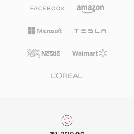
하여 더 세밀한 공간 디테일과 저수준 다이내믹스
가에게 XA는 클래식 Maxis 타이틀 에셋을 풀 때
를 보존합니다. 이 포맷은 서브밴드 ADPCM과 벡
자주 만나는 포맷입니다.
터 양자화를 사용하여 인코딩하며, 풍부한 음장을
생성합니다. 확장 버전인 DTS-HD Master Audio
는 24비트/192 kHz까지 비트 단위 정확도를 위한
무손실 확장 레이어를 추가합니다. 주요 강점으로
는 AV 리시버, 게임 콘솔, 차량 인포테인먼트 시스
템에 걸친 광범위한 하드웨어 채택, 그리고 디스크
나 스트림의 경미한 결함을 숨기는 강력한 오류 은
닉이 있습니다. 물리적 미디어나 고급 스트리밍을
위한 서라운드 사운드 콘텐츠 작업에 DTS는 스튜
디오 믹스에서 거실까지의 검증된 경로를 제공합
니다.
게임 오디오 추출