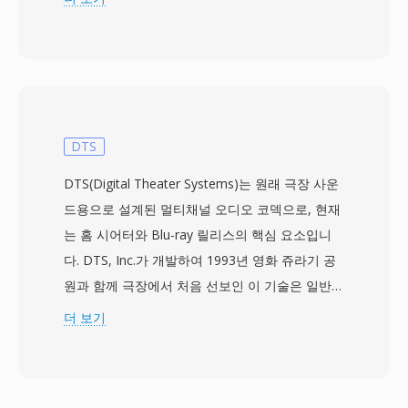
음이 대규모 게임 에셋과 공존할 수 있도록 최소한
의 파일 크기로 수용 가능한 음질을 제공합니다.
XA 인코딩은 절대값이 아닌 연속 오디오 샘플 간
의 차이를 저장한 후, 이 차이를 제한된 비트 범위
로 양자화합니다. 이 접근 방식은 CPU 리소스 대
부분을 렌더링과 시뮬레이션에 할당하는 게임에
DTS
서 중요한 고려사항인 디코딩 연산 비용을 낮게 유
DTS(Digital Theater Systems)는 원래 극장 사운
지하면서 상당한 압축을 달성합니다. 이 포맷은
드용으로 설계된 멀티채널 오디오 코덱으로, 현재
SimCity 4, The Sims 및 2000년대 초반의 다른
는 홈 시어터와 Blu-ray 릴리스의 핵심 요소입니
Maxis 타이틀에서도 계속 사용되었습니다. XA 오
다. DTS, Inc.가 개발하여 1993년 영화 쥬라기 공
디오의 추출과 변환은 FFmpeg와 모딩 커뮤니티
원과 함께 극장에서 처음 선보인 이 기술은 일반적
가 만든 전용 게임 에셋 추출기를 통해 가능합니
으로 768 kbps~1.5 Mbps 비트레이트로 최대 5.1
더 보기
다. 개발자에게 실용적인 장점은 XA 파일이 메모
이산 채널의 서라운드 사운드를 전달합니다. 공격
리가 부족하던 시대에 메인 루프를 멈추지 않고 게
적인 심리음향 모델링에 의존하는 경쟁 코덱과 달
임 플레이 중 디스크에서 스트리밍될 수 있어 연속
리, DTS는 각 채널에 더 높은 데이터 예산을 할당
적인 배경 음악이 가능했다는 점입니다. 게임 보존