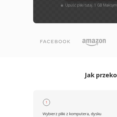
Upuść pliki tutaj. 1 GB Maksym
Jak przek
1
Wybierz pliki z komputera, dysku