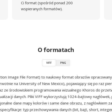
Ci format (spośród ponad 200
wspieranych formatów).
O formatach
VIFF
PNG
zation Image File Format) to naukowy format obrazów opracowan
rwotnie na University of New Mexico), pojawiający się po raz pi
az ze środowiskiem programowania wizualnego Khoros do przet
ualizacji danych. Pliki VIFF wykorzystują 1024-bajtowy nagłówek,
cjonalne dane mapy kolorów i same dane obrazu, z nagłówkiem z
pecyfikacje: typ przechowywania danych (bit, bajt, short, integer,