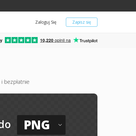
Zaloguj Się
Zapisz się
y
10,220
opinii na
 i bezpłatnie
PNG
do