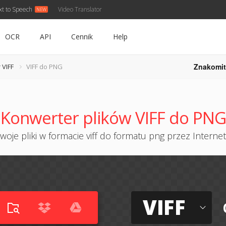
xt to Speech
Video Translator
OCR
API
Cennik
Help
Znakomit
 VIFF
VIFF do PNG
Konwerter plików VIFF do PNG
oje pliki w formacie viff do formatu png przez Internet
VIFF