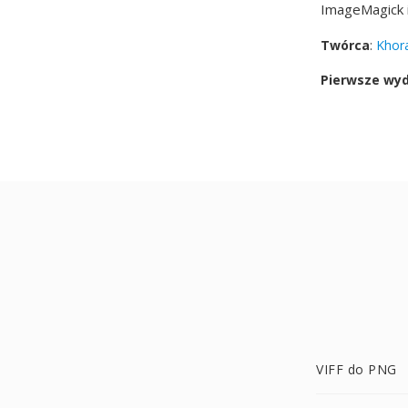
ImageMagick i
Twórca
:
Khor
Pierwsze wy
VIFF do PNG