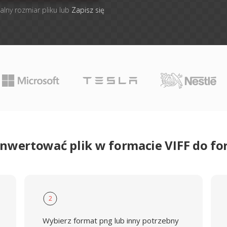
alny rozmiar pliku lub
Zapisz się
onwertować plik w formacie VIFF do f
2
Wybierz format png lub inny potrzebny