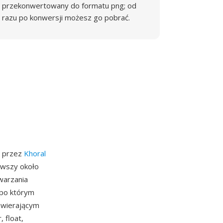
przekonwertowany do formatu png; od
razu po konwersji możesz go pobrać.
y przez
Khoral
erwszy około
warzania
 po którym
awierającym
 float,