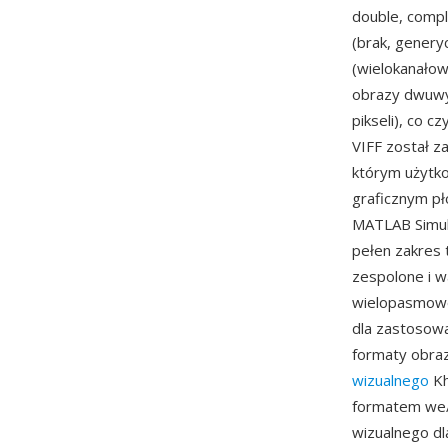
double, compl
(brak, gener
(wielokanałow
obrazy dwuwy
pikseli), co 
VIFF został 
którym użytko
graficznym pł
MATLAB Simuli
pełen zakres
zespolone i w
wielopasmowe
dla zastosowa
formaty obra
wizualnego
Kh
formatem we/
wizualnego dl