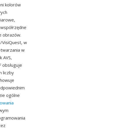
ni kolorów
wych
miarowe,
e współrzędne
e obrazów.
/VisiQuest, w
etwarzania w
k AVS,
F obsługuje
 liczby
chowuje
 odpowiednim
zie ogólne
owania
owym
rogramowania
zez