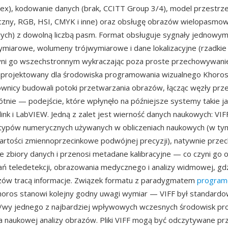
ex), kodowanie danych (brak, CCITT Group 3/4), model przestrze
yczny, RGB, HSI, CMYK i inne) oraz obsługę obrazów wielopasmo
ych) z dowolną liczbą pasm. Format obsługuje sygnały jednowy
miarowe, wolumeny trójwymiarowe i dane lokalizacyjne (rzadki
czyni go wszechstronnym wykraczając poza proste przechowywani
zaprojektowany dla środowiska programowania wizualnego Khoros
wnicy budowali potoki przetwarzania obrazów, łącząc węzły prz
ótnie — podejście, które wpłynęło na późniejsze systemy takie ja
nk i LabVIEW. Jedną z zalet jest wierność danych naukowych: VIF
 typów numerycznych używanych w obliczeniach naukowych (w tym
artości zmiennoprzecinkowe podwójnej precyzji), natywnie prze
 zbiory danych i przenosi metadane kalibracyjne — co czyni go
ń teledetekcji, obrazowania medycznego i analizy widmowej, gd
zów tracą informacje. Związek formatu z paradygmatem
program
oros stanowi kolejny godny uwagi wymiar — VIFF był standard
wy jednego z najbardziej wpływowych wczesnych środowisk p
a naukowej analizy obrazów. Pliki VIFF mogą być odczytywane pr