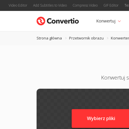
Video Editor
Add Subtitles to Video
Compress Video
GIF Editor
Te
Konwertuj
Strona główna
Przetwornik obrazu
Konwerter
Konwertuj sw
Wybierz pliki