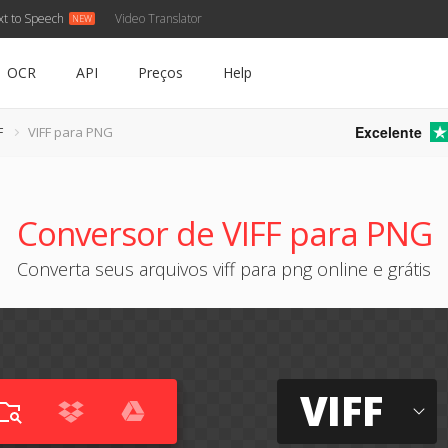
xt to Speech
Video Translator
OCR
API
Preços
Help
Excelente
F
VIFF para PNG
Conversor de VIFF para PNG
Converta seus arquivos viff para png online e grátis
VIFF