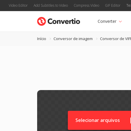
Video Editor
Add Subtitles to Video
Compress Video
GIF Editor
Te
Converter
Início
Conversor de imagem
Conversor de VIF
Selecionar arquivos