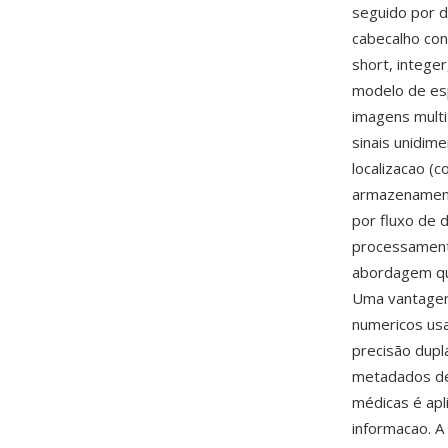
seguido por 
cabecalho con
short, intege
modelo de esp
imagens multi
sinais unidim
localizacao (
armazenament
por fluxo de 
processament
abordagem qu
Uma vantagem 
numericos usa
precisão dupl
metadados de
médicas é ap
informacao. 