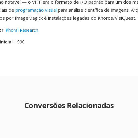
o notavel — o VIFF era o formato de I/O padrão para um dos mai
ciais de
programação visual
para análise científica de imagens. Ar
os por ImageMagick é instalações legadas do Khoros/VisiQuest.
or
:
Khoral Research
nicial
: 1990
Conversões Relacionadas