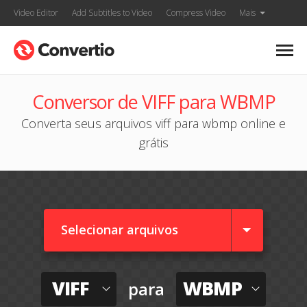
Video Editor
Add Subtitles to Video
Compress Video
Mais
Conversor de VIFF para WBMP
Converta seus arquivos viff para wbmp online e
grátis
Selecionar arquivos
VIFF
WBMP
para