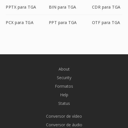
PPTX para TGA
BIN para TGA
CDR para TGA
PCX para TGA
PPT para TGA
OTF para TGA
About
Security
Formatos
Help
Status
Conversor de vídeo
Conversor de áudio