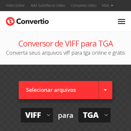
Video Editor
Add Subtitles to Video
Compress Video
Mais
Conversor de VIFF para TGA
Converta seus arquivos viff para tga online e grátis
Selecionar arquivos
VIFF
TGA
para