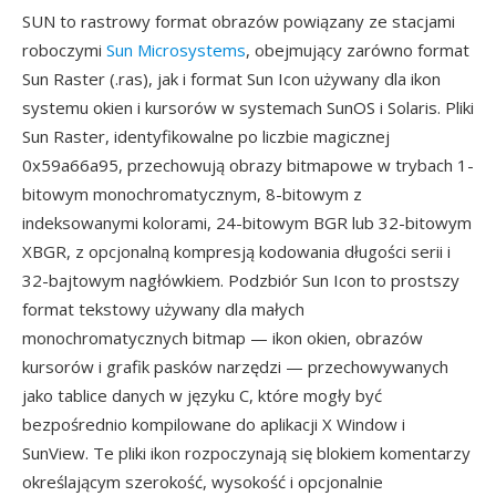
SUN to rastrowy format obrazów powiązany ze stacjami
roboczymi
Sun Microsystems
, obejmujący zarówno format
Sun Raster (.ras), jak i format Sun Icon używany dla ikon
systemu okien i kursorów w systemach SunOS i Solaris. Pliki
Sun Raster, identyfikowalne po liczbie magicznej
0x59a66a95, przechowują obrazy bitmapowe w trybach 1-
bitowym monochromatycznym, 8-bitowym z
indeksowanymi kolorami, 24-bitowym BGR lub 32-bitowym
XBGR, z opcjonalną kompresją kodowania długości serii i
32-bajtowym nagłówkiem. Podzbiór Sun Icon to prostszy
format tekstowy używany dla małych
monochromatycznych bitmap — ikon okien, obrazów
kursorów i grafik pasków narzędzi — przechowywanych
jako tablice danych w języku C, które mogły być
bezpośrednio kompilowane do aplikacji X Window i
SunView. Te pliki ikon rozpoczynają się blokiem komentarzy
określającym szerokość, wysokość i opcjonalnie