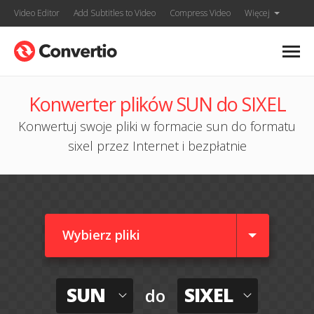
Video Editor
Add Subtitles to Video
Compress Video
Więcej
Konwerter plików SUN do SIXEL
Konwertuj swoje pliki w formacie sun do formatu
sixel przez Internet i bezpłatnie
Wybierz pliki
SUN
SIXEL
do