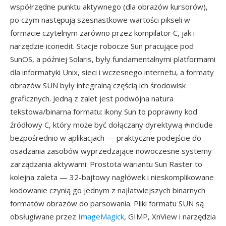
współrzędne punktu aktywnego (dla obrazów kursorów),
po czym następują szesnastkowe wartości pikseli w
formacie czytelnym zarówno przez kompilator C, jak i
narzędzie iconedit. Stacje robocze Sun pracujące pod
SunOS, a później Solaris, były fundamentalnymi platformami
dla informatyki Unix, sieci i wczesnego internetu, a formaty
obrazów SUN były integralną częścią ich środowisk
graficznych. Jedną z zalet jest podwójna natura
tekstowa/binarna formatu: ikony Sun to poprawny kod
źródłowy C, który może być dołączany dyrektywą #include
bezpośrednio w aplikacjach — praktyczne podejście do
osadzania zasobów wyprzedzające nowoczesne systemy
zarządzania aktywami. Prostota wariantu Sun Raster to
kolejna zaleta — 32-bajtowy nagłówek i nieskomplikowane
kodowanie czynią go jednym z najłatwiejszych binarnych
formatów obrazów do parsowania. Pliki formatu SUN są
obsługiwane przez
ImageMagick
, GIMP, XnView i narzędzia