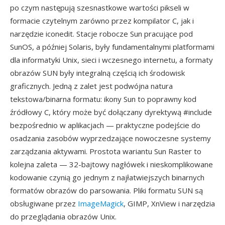
po czym następują szesnastkowe wartości pikseli w
formacie czytelnym zarówno przez kompilator C, jak i
narzędzie iconedit. Stacje robocze Sun pracujące pod
SunOS, a później Solaris, były fundamentalnymi platformami
dla informatyki Unix, sieci i wczesnego internetu, a formaty
obrazów SUN były integralną częścią ich środowisk
graficznych. Jedną z zalet jest podwójna natura
tekstowa/binarna formatu: ikony Sun to poprawny kod
źródłowy C, który może być dołączany dyrektywą #include
bezpośrednio w aplikacjach — praktyczne podejście do
osadzania zasobów wyprzedzające nowoczesne systemy
zarządzania aktywami. Prostota wariantu Sun Raster to
kolejna zaleta — 32-bajtowy nagłówek i nieskomplikowane
kodowanie czynią go jednym z najłatwiejszych binarnych
formatów obrazów do parsowania. Pliki formatu SUN są
obsługiwane przez
ImageMagick
, GIMP, XnView i narzędzia
do przeglądania obrazów Unix.