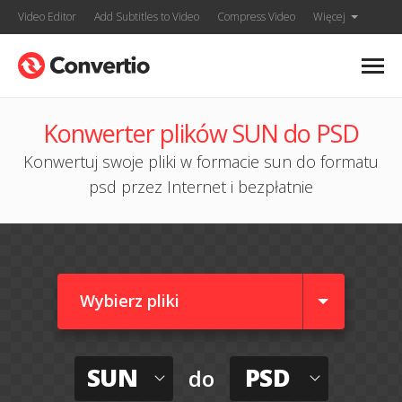
Video Editor
Add Subtitles to Video
Compress Video
Więcej
Konwerter plików SUN do PSD
Konwertuj swoje pliki w formacie sun do formatu
psd przez Internet i bezpłatnie
Wybierz pliki
SUN
PSD
do