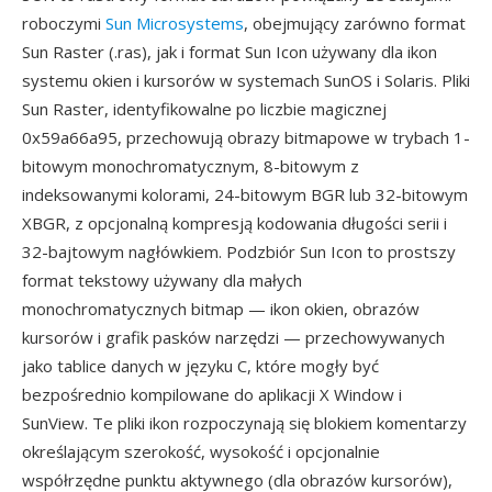
roboczymi
Sun Microsystems
, obejmujący zarówno format
Sun Raster (.ras), jak i format Sun Icon używany dla ikon
systemu okien i kursorów w systemach SunOS i Solaris. Pliki
Sun Raster, identyfikowalne po liczbie magicznej
0x59a66a95, przechowują obrazy bitmapowe w trybach 1-
bitowym monochromatycznym, 8-bitowym z
indeksowanymi kolorami, 24-bitowym BGR lub 32-bitowym
XBGR, z opcjonalną kompresją kodowania długości serii i
32-bajtowym nagłówkiem. Podzbiór Sun Icon to prostszy
format tekstowy używany dla małych
monochromatycznych bitmap — ikon okien, obrazów
kursorów i grafik pasków narzędzi — przechowywanych
jako tablice danych w języku C, które mogły być
bezpośrednio kompilowane do aplikacji X Window i
SunView. Te pliki ikon rozpoczynają się blokiem komentarzy
określającym szerokość, wysokość i opcjonalnie
współrzędne punktu aktywnego (dla obrazów kursorów),