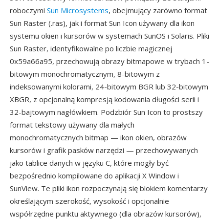
roboczymi
Sun Microsystems
, obejmujący zarówno format
Sun Raster (.ras), jak i format Sun Icon używany dla ikon
systemu okien i kursorów w systemach SunOS i Solaris. Pliki
Sun Raster, identyfikowalne po liczbie magicznej
0x59a66a95, przechowują obrazy bitmapowe w trybach 1-
bitowym monochromatycznym, 8-bitowym z
indeksowanymi kolorami, 24-bitowym BGR lub 32-bitowym
XBGR, z opcjonalną kompresją kodowania długości serii i
32-bajtowym nagłówkiem. Podzbiór Sun Icon to prostszy
format tekstowy używany dla małych
monochromatycznych bitmap — ikon okien, obrazów
kursorów i grafik pasków narzędzi — przechowywanych
jako tablice danych w języku C, które mogły być
bezpośrednio kompilowane do aplikacji X Window i
SunView. Te pliki ikon rozpoczynają się blokiem komentarzy
określającym szerokość, wysokość i opcjonalnie
współrzędne punktu aktywnego (dla obrazów kursorów),