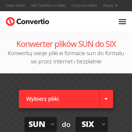
Video Editor
Add Subtitles to Video
Compress Video
Więcej
Konwerter plików SUN do SIX
Konwertuj swoje pliki w formacie sun do formatu
six przez Internet i bezpłatnie
Wybierz pliki
SUN
SIX
do