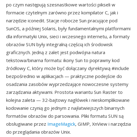
po czym następują szesnastkowe wartości pikseli w
formacie czytelnym zarówno przez kompilator C, jak i
narzędzie iconedit. Stacje robocze Sun pracujące pod
SunOS, a później Solaris, były fundamentalnymi platformami
dla informatyki Unix, sieci i wczesnego internetu, a formaty
obrazów SUN były integralną częścią ich środowisk
graficznych. Jedną z zalet jest podwójna natura
tekstowa/binarna formatu: ikony Sun to poprawny kod
źródłowy C, który może być dołączany dyrektywą #include
bezpośrednio w aplikacjach — praktyczne podejście do
osadzania zasobów wyprzedzające nowoczesne systemy
zarządzania aktywami. Prostota wariantu Sun Raster to
kolejna zaleta — 32-bajtowy nagłówek i nieskomplikowane
kodowanie czynią go jednym z najłatwiejszych binarnych
formatów obrazów do parsowania. Pliki formatu SUN są
obsługiwane przez
ImageMagick
, GIMP, XnView i narzędzia
do przeglądania obrazów Unix.