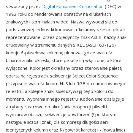
stworzony przez
Digital Equipment Corporation
(DEC) w
1983 roku do renderowania obrazów na drukarkach
znakowych i terminalach wideo. Nazwa wywodzi się od
podstawowej jednostki kodowania: kolumny sześciu pikseli
reprezentowanej przez pojedynczy znak ASCII. Każdy znak
drukowalny w strumieniu danych SIXEL (ASCII 63-126)
koduje 6-pikselową kolumnę pionową, gdzie wartość
binarna znaku określa, które piksele są włączone, a które
wyłączone. Kolor jest określany przez sterowanie paletą
opartą na rejestrach: sekwencja Select Color Sequence
przypisuje wartość koloru HLS lub RGB do numerowanego
rejestru, a kolejne znaki sixel używają tego koloru do
momentu wybrania innego rejestru. Kodowanie obsługuje
atrybuty rastrowe do określania proporcji pikseli i
wymiarów obrazu, sekwencje powtórzeń (! po którym
następuje liczba i znak) dla kompresji długości serii
identycznych kolumn oraz $ (powrót karetki) i - (nowa linia)