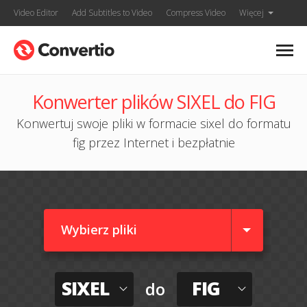
Video Editor
Add Subtitles to Video
Compress Video
Więcej
Konwerter plików SIXEL do FIG
Konwertuj swoje pliki w formacie sixel do formatu
fig przez Internet i bezpłatnie
Wybierz pliki
SIXEL
FIG
do