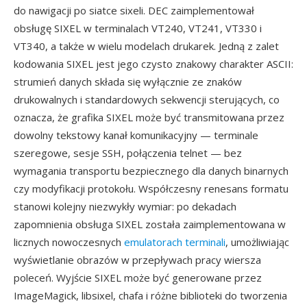
do nawigacji po siatce sixeli. DEC zaimplementował
obsługę SIXEL w terminalach VT240, VT241, VT330 i
VT340, a także w wielu modelach drukarek. Jedną z zalet
kodowania SIXEL jest jego czysto znakowy charakter ASCII:
strumień danych składa się wyłącznie ze znaków
drukowalnych i standardowych sekwencji sterujących, co
oznacza, że grafika SIXEL może być transmitowana przez
dowolny tekstowy kanał komunikacyjny — terminale
szeregowe, sesje SSH, połączenia telnet — bez
wymagania transportu bezpiecznego dla danych binarnych
czy modyfikacji protokołu. Współczesny renesans formatu
stanowi kolejny niezwykły wymiar: po dekadach
zapomnienia obsługa SIXEL została zaimplementowana w
licznych nowoczesnych
emulatorach terminali
, umożliwiając
wyświetlanie obrazów w przepływach pracy wiersza
poleceń. Wyjście SIXEL może być generowane przez
ImageMagick, libsixel, chafa i różne biblioteki do tworzenia