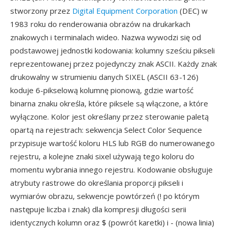
stworzony przez
Digital Equipment Corporation
(DEC) w
1983 roku do renderowania obrazów na drukarkach
znakowych i terminalach wideo. Nazwa wywodzi się od
podstawowej jednostki kodowania: kolumny sześciu pikseli
reprezentowanej przez pojedynczy znak ASCII. Każdy znak
drukowalny w strumieniu danych SIXEL (ASCII 63-126)
koduje 6-pikselową kolumnę pionową, gdzie wartość
binarna znaku określa, które piksele są włączone, a które
wyłączone. Kolor jest określany przez sterowanie paletą
opartą na rejestrach: sekwencja Select Color Sequence
przypisuje wartość koloru HLS lub RGB do numerowanego
rejestru, a kolejne znaki sixel używają tego koloru do
momentu wybrania innego rejestru. Kodowanie obsługuje
atrybuty rastrowe do określania proporcji pikseli i
wymiarów obrazu, sekwencje powtórzeń (! po którym
następuje liczba i znak) dla kompresji długości serii
identycznych kolumn oraz $ (powrót karetki) i - (nowa linia)