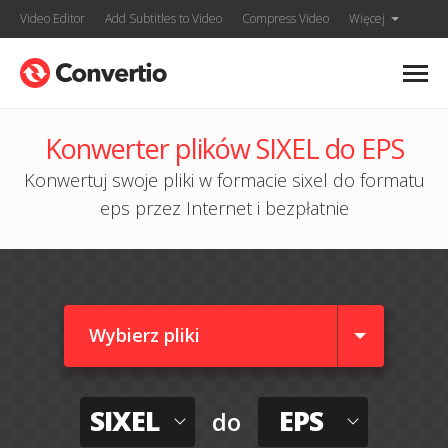
Video Editor
Add Subtitles to Video
Compress Video
Więcej
Konwerter plików SIXEL do EPS
Konwertuj swoje pliki w formacie sixel do formatu
eps przez Internet i bezpłatnie
Wybierz pliki
SIXEL
EPS
do