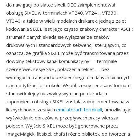
do nawigacji po siatce sixeli. DEC zaimplementował
obsługę SIXEL w terminalach VT240, VT241, VT330 i
VT340, a także w wielu modelach drukarek. Jedną z zalet
kodowania SIXEL jest jego czysto znakowy charakter ASCII:
strumień danych składa się wyłącznie ze znaków
drukowalnych i standardowych sekwencji sterujących, co
oznacza, że grafika SIXEL może być transmitowana przez
dowolny tekstowy kanał komunikacyjny — terminale
szeregowe, sesje SSH, połączenia telnet — bez
wymagania transportu bezpiecznego dla danych binarnych
czy modyfikacji protokołu. Współczesny renesans formatu
stanowi kolejny niezwykły wymiar: po dekadach
zapomnienia obsługa SIXEL została zaimplementowana w
licznych nowoczesnych
emulatorach terminali
, umożliwiając
wyświetlanie obrazów w przepływach pracy wiersza
poleceń. Wyjście SIXEL może być generowane przez
ImageMagick, libsixel, chafa i różne biblioteki do tworzenia