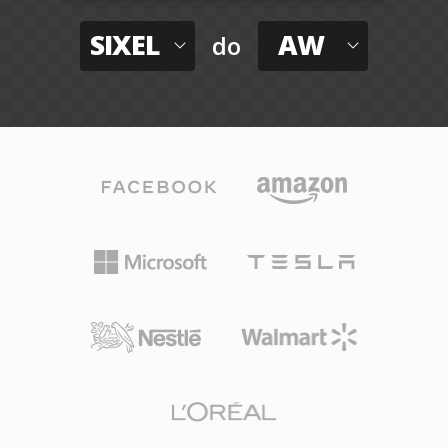
SIXEL
AW
do