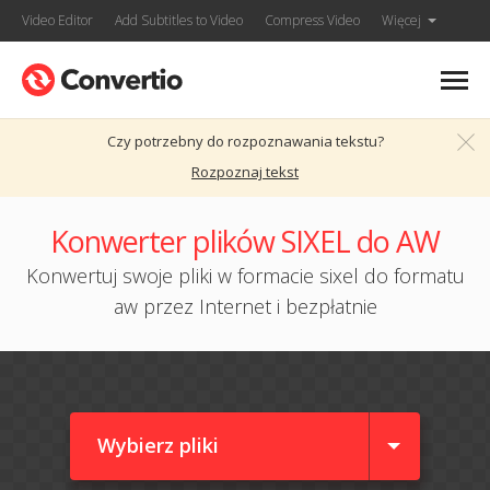
Video Editor
Add Subtitles to Video
Compress Video
Więcej
Czy potrzebny do rozpoznawania tekstu?
Rozpoznaj tekst
Konwerter plików SIXEL do AW
Konwertuj swoje pliki w formacie sixel do formatu
aw przez Internet i bezpłatnie
Wybierz pliki