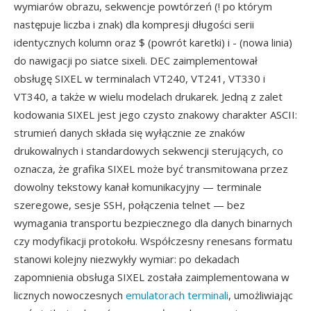
wymiarów obrazu, sekwencje powtórzeń (! po którym
następuje liczba i znak) dla kompresji długości serii
identycznych kolumn oraz $ (powrót karetki) i - (nowa linia)
do nawigacji po siatce sixeli. DEC zaimplementował
obsługę SIXEL w terminalach VT240, VT241, VT330 i
VT340, a także w wielu modelach drukarek. Jedną z zalet
kodowania SIXEL jest jego czysto znakowy charakter ASCII:
strumień danych składa się wyłącznie ze znaków
drukowalnych i standardowych sekwencji sterujących, co
oznacza, że grafika SIXEL może być transmitowana przez
dowolny tekstowy kanał komunikacyjny — terminale
szeregowe, sesje SSH, połączenia telnet — bez
wymagania transportu bezpiecznego dla danych binarnych
czy modyfikacji protokołu. Współczesny renesans formatu
stanowi kolejny niezwykły wymiar: po dekadach
zapomnienia obsługa SIXEL została zaimplementowana w
licznych nowoczesnych
emulatorach terminali
, umożliwiając