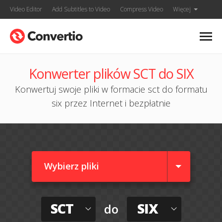
Video Editor
Add Subtitles to Video
Compress Video
Więcej
Konwerter plików SCT do SIX
Konwertuj swoje pliki w formacie sct do formatu
six przez Internet i bezpłatnie
Wybierz pliki
SCT
SIX
do