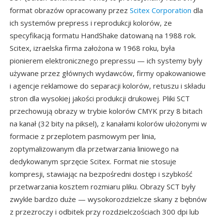
format obrazów opracowany przez
Scitex Corporation
dla
ich systemów prepress i reprodukcji kolorów, ze
specyfikacją formatu HandShake datowaną na 1988 rok.
Scitex, izraelska firma założona w 1968 roku, była
pionierem elektronicznego prepressu — ich systemy były
używane przez głównych wydawców, firmy opakowaniowe
i agencje reklamowe do separacji kolorów, retuszu i składu
stron dla wysokiej jakości produkcji drukowej. Pliki SCT
przechowują obrazy w trybie kolorów CMYK przy 8 bitach
na kanał (32 bity na piksel), z kanałami kolorów ułożonymi w
formacie z przeplotem pasmowym per linia,
zoptymalizowanym dla przetwarzania liniowego na
dedykowanym sprzęcie Scitex. Format nie stosuje
kompresji, stawiając na bezpośredni dostęp i szybkość
przetwarzania kosztem rozmiaru pliku. Obrazy SCT były
zwykle bardzo duże — wysokorozdzielcze skany z bębnów
z przezroczy i odbitek przy rozdzielczościach 300 dpi lub