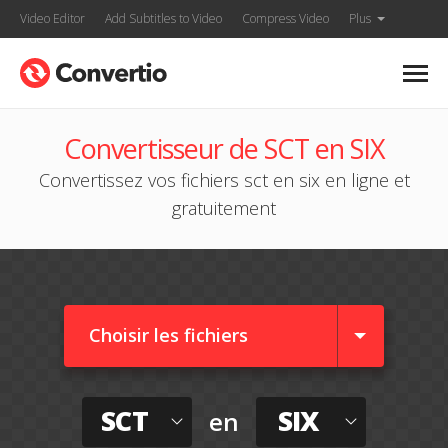
Video Editor
Add Subtitles to Video
Compress Video
Plus
Convertisseur de SCT en SIX
Convertissez vos fichiers sct en six en ligne et
gratuitement
Choisir les fichiers
SCT
SIX
en