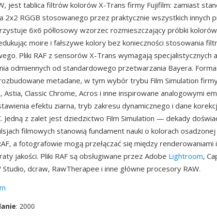
 jest tablica filtrów kolorów X-Trans firmy Fujifilm: zamiast s
a 2x2 RGGB stosowanego przez praktycznie wszystkich innych 
zystuje 6x6 półlosowy wzorzec rozmieszczający próbki kolorów
edukując moire i fałszywe kolory bez konieczności stosowania filt
wego. Pliki RAF z sensorów X-Trans wymagają specjalistycznych
ia odmiennych od standardowego przetwarzania Bayera. Forma
ozbudowane metadane, w tym wybór trybu Film Simulation firmy 
ia, Astia, Classic Chrome, Acros i inne inspirowane analogowymi em
stawienia efektu ziarna, tryb zakresu dynamicznego i dane korek
XC. Jedną z zalet jest dziedzictwo Film Simulation — dekady doświ
ulsjach filmowych stanowią fundament nauki o kolorach osadzonej
AF, a fotografowie mogą przełączać się między renderowaniami 
raty jakości. Pliki RAF są obsługiwane przez Adobe
Lightroom
, Ca
W Studio, dcraw, RawTherapee i inne główne procesory RAW.
ilm
danie
: 2000