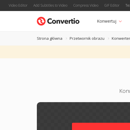
Video Editor
Add Subtitles to Video
Compress Video
GIF Editor
Te
Konwertuj
Strona główna
Przetwornik obrazu
Konwerter
Konw