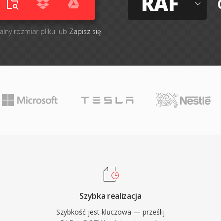
RAF
alny rozmiar pliku lub
Zapisz się
Szybka realizacja
Szybkość jest kluczowa — prześlij