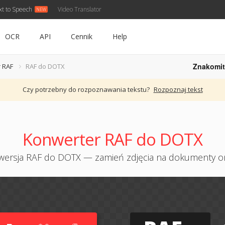
xt to Speech
Video Translator
OCR
API
Cennik
Help
Znakomit
 RAF
RAF do DOTX
Czy potrzebny do rozpoznawania tekstu?
Rozpoznaj tekst
Konwerter RAF do DOTX
ersja RAF do DOTX — zamień zdjęcia na dokumenty o