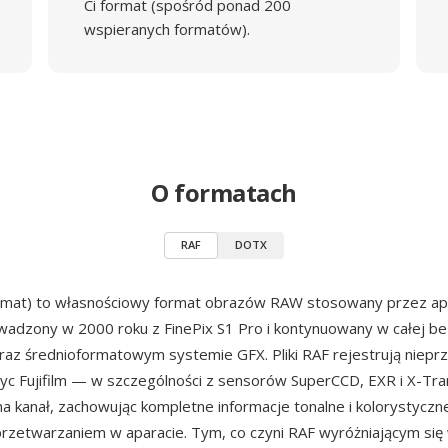
Ci format (spośród ponad 200
wspieranych formatów).
O formatach
RAF
DOTX
mat) to własnościowy format obrazów RAW stosowany przez ap
wadzony w 2000 roku z FinePix S1 Pro i kontynuowany w całej b
s oraz średnioformatowym systemie GFX. Pliki RAF rejestrują niep
yc Fujifilm — w szczególności z sensorów SuperCCD, EXR i X-Tr
 na kanał, zachowując kompletne informacje tonalne i kolorystycz
przetwarzaniem w aparacie. Tym, co czyni RAF wyróżniającym się