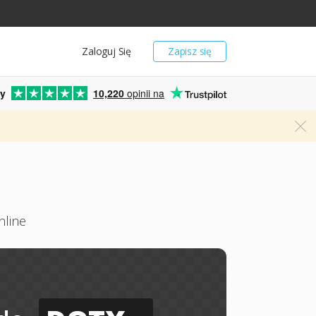
Zaloguj Się
Zapisz się
y
10,220
opinii na
nline