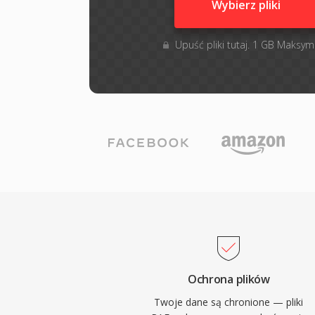
Wybierz pliki
Upuść pliki tutaj. 1 GB Maksym
Ochrona plików
Twoje dane są chronione — pliki