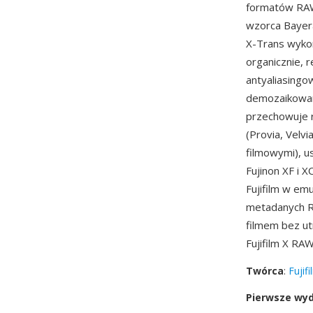
formatów RAW,
wzorca Bayer
X-Trans wykor
organicznie, r
antyaliasingo
demozaikowan
przechowuje r
(Provia, Velv
filmowymi), u
Fujinon XF i 
Fujifilm w em
metadanych R
filmem bez ut
Fujifilm X RA
Twórca
:
Fujif
Pierwsze wy