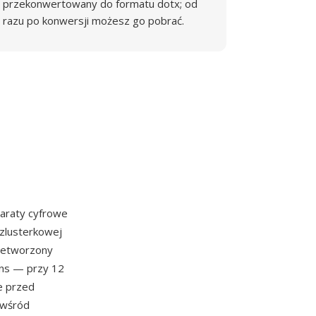
przekonwertowany do formatu dotx; od
razu po konwersji możesz go pobrać.
araty cyfrowe
ezlusterkowej
rzetworzony
ans — przy 12
ne przed
 wśród