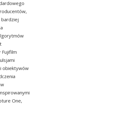
tandardowego
producentów,
 bardziej
ra
 algorytmów
t
Fujifilm
ulsjami
cji obiektywów
adczenia
 w
inspirowanymi
pture One,