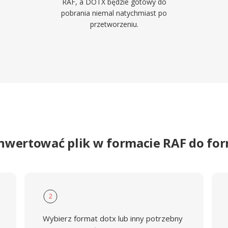
RAF, a DOTX będzie gotowy do
pobrania niemal natychmiast po
przetworzeniu.
onwertować plik w formacie RAF do fo
2
Wybierz format dotx lub inny potrzebny