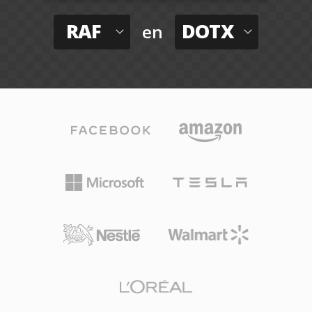
RAF
DOTX
en