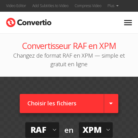
Video Editor
Add Subtitles to Video
Compress Video
Plus
Convertisseur RAF en XPM
Changez de format RAF en XPM — simple et
gratuit en ligne
Choisir les fichiers
RAF
XPM
en