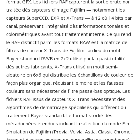
format GFX. Les fichiers RAF capturent la sortie brute non
traitée dès capteurs d'image Fujifilm — notamment les
capteurs SuperCCD, EXR et X-Trans — à 12 où 14 bits par
canal, préservant l'intégralité dès informations tonales et
colorimétriques avant tout traitement interne. Ce qui rend
le RAF distinctif parmi les formats RAW est la matrice de
filtres de couleur X-Trans de Fujifilm : au lieu du motif
Bayer standard RVVB en 2x2 utilisé par la quasi-totalité
dès autres fabricants, X-Trans utilisé un motif semi-
aleatoire en 6x6 qui distribue les échantillons de couleur de
façon plus organique, réduisant le moire et les fausses
couleurs sans nécessiter de filtre passe-bas optique. Les
fichiers RAF issus de capteurs X-Trans nécessitent dès
algorithmes de dematricage spécialisés qui différent du
traitement Bayer standard. Le format stocké dès
métadonnées étendues incluant la sélection du mode Film
Simulation de Fujifilm (Provia, Velvia, Astia, Classic Chrome,
Acros et d'autres inspires de leurs pellicules argentiques),