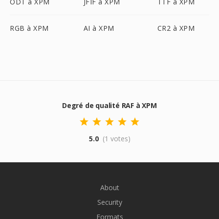
ODT à XPM
JFIF à XPM
TTF à XPM
RGB à XPM
AI à XPM
CR2 à XPM
Degré de qualité RAF à XPM
5.0
(1 votes)
About
Security
Formats