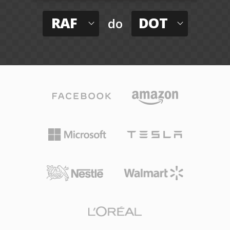
RAF
DOT
do