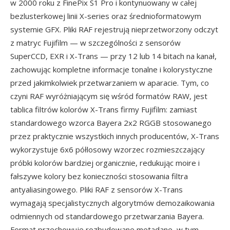
w 2000 roku z FinePix S1 Pro i kontynuowany w całej
bezlusterkowej linii X-series oraz średnioformatowym
systemie GFX. Pliki RAF rejestrują nieprzetworzony odczyt
z matryc Fujifilm — w szczególności z sensorów
SuperCCD, EXR i X-Trans — przy 12 lub 14 bitach na kanał,
zachowując kompletne informacje tonalne i kolorystyczne
przed jakimkolwiek przetwarzaniem w aparacie. Tym, co
czyni RAF wyróżniającym się wśród formatów RAW, jest
tablica filtrów kolorów X-Trans firmy Fujifilm: zamiast
standardowego wzorca Bayera 2x2 RGGB stosowanego
przez praktycznie wszystkich innych producentów, X-Trans
wykorzystuje 6x6 półlosowy wzorzec rozmieszczający
próbki kolorów bardziej organicznie, redukując moire i
fałszywe kolory bez konieczności stosowania filtra
antyaliasingowego. Pliki RAF z sensorów X-Trans
wymagają specjalistycznych algorytmów demozaikowania
odmiennych od standardowego przetwarzania Bayera.
Format przechowuje rozbudowane metadane, w tym