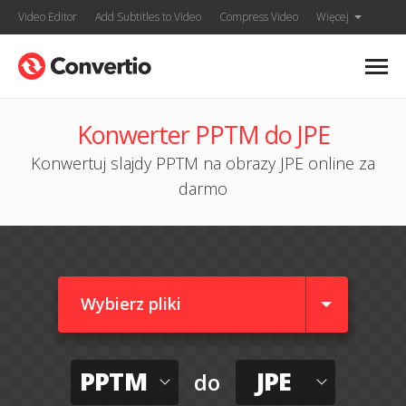
Video Editor
Add Subtitles to Video
Compress Video
Więcej
Konwerter PPTM do JPE
Konwertuj slajdy PPTM na obrazy JPE online za
darmo
Wybierz pliki
PPTM
JPE
do