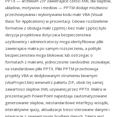
PPTX — archiwum ZIP zawierajace czesci XML dla slajdow,
ukladow, motywow i mediow — PPTM dodaje mozliwosc
przechowywania i wykonywania kodu makr VBA (Visual
Basic for Applications) w prezentacji. Celowe rozdzielenie
formatow z obsluga makr (.pptm) i bez makr (.pptx) bylo
decyzja projektowa dotyczaca bezpieczenstwa:
uzytkownicy i administratorzy moga identyfikowac pliki
zawierajace makra po samym rozszerzeniu, a polityki
bezpieczenstwa moga blokowac lub ostrzegac o
formatach z makrami, jednoczesnie swobodnie zezwalajac
na standardowe pliki PPTX. Pliki PPTM przechowuja
projekty VBA w dedykowanym strumieniu binarnym
(vbaProject.bin) wewnatrz pakietu ZIP, obok tej samej
zawartosci slajdow XML uzywanej przez PPTX. Makra w
prezentacjach PowerPoint napedzaja zautomatyzowane
generowanie slajdow, niestandardowe interfejsy wstążki,
interaktywne quizy, aktualizacje tresci sterowane danymi i
integracje z zewnetrznymi źrodlami danych. Zaleta jest