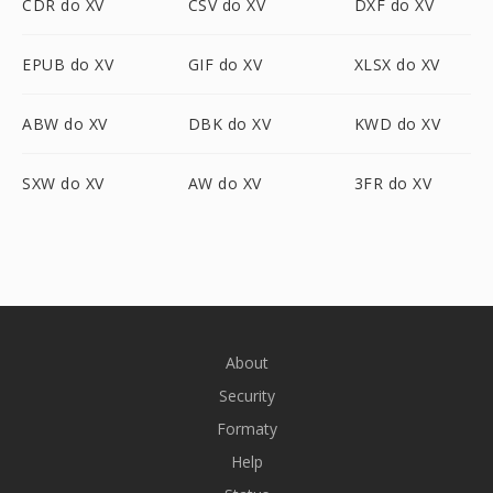
CDR do XV
CSV do XV
DXF do XV
EPUB do XV
GIF do XV
XLSX do XV
ABW do XV
DBK do XV
KWD do XV
SXW do XV
AW do XV
3FR do XV
About
Security
Formaty
Help