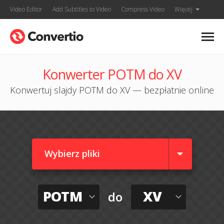
Video Editor
Add Subtitles to Video
Compress Video
Więcej
Konwerter POTM do XV
Konwertuj slajdy POTM do XV — bezpłatnie online
Wybierz pliki
POTM
XV
do