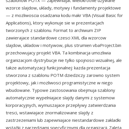
szablonow POTX — zapewniajac wielokrotnie uzywane
wzorce slajdow, uklady, motywy i fundamenty projektowe
— z mozliwoscia osadzania kodu makr VBA (Visual Basic for
Applications), ktory wykonuje sie w prezentacjach
tworzonych z szablonu. Format to archiwum ZIP
zawierajace standardowe czesci XML dla wzorcow
slajdow, ukladow i motywow, plus strumien vbaProject.bin
przechowujacy projekt VBA. Ta kombinacja umozliwia
organizacjom dystrybucje nie tylko spojnosci wizualnej, ale
takze automatyzacji funkcjonalnej: kazda prezentacja
stworzona z szablonu POTM dziedziczy zarowno system
projektowy, jak i mozliwosci programistyczne w niego
wbudowane. Typowe zastosowania obejmuja szablony
automatycznie wypelniajace slajdy danymi z systemow
korporacyjnych, wymuszajace przepływy zatwierdzania
tresci, wstawiajace znormalizowane slajdy z
zastrzezeniami lub zapewniajace niestandardowe zakladki
wstążki z narzedziami specyficznymi dla organizacji. Zaleta