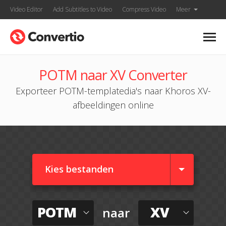
Video Editor
Add Subtitles to Video
Compress Video
Meer
POTM naar XV Converter
Exporteer POTM-templatedia's naar Khoros XV-
afbeeldingen online
Kies bestanden
POTM
XV
naar