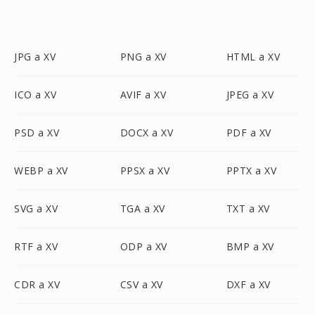
JPG a XV
PNG a XV
HTML a XV
ICO a XV
AVIF a XV
JPEG a XV
PSD a XV
DOCX a XV
PDF a XV
WEBP a XV
PPSX a XV
PPTX a XV
SVG a XV
TGA a XV
TXT a XV
RTF a XV
ODP a XV
BMP a XV
CDR a XV
CSV a XV
DXF a XV