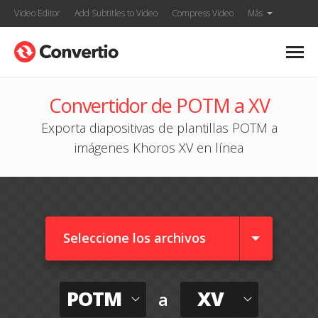
Video Editor
Add Subtitles to Video
Compress Video
Más
Convertidor de POTM a XV
Exporta diapositivas de plantillas POTM a
imágenes Khoros XV en línea
Seleccione los archivos
POTM
XV
a