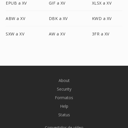
EPUB a XV
GIF a XV
XLSX a XV
ABW a XV
DBK a XV
KWD a XV
SXW a XV
AW a XV
3FR a XV
About
Security
Formatos
Help
Status
Convertidor de vídeo