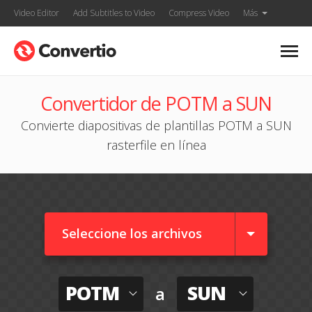
Video Editor
Add Subtitles to Video
Compress Video
Más
Convertidor de POTM a SUN
Convierte diapositivas de plantillas POTM a SUN
rasterfile en línea
Seleccione los archivos
POTM
SUN
a