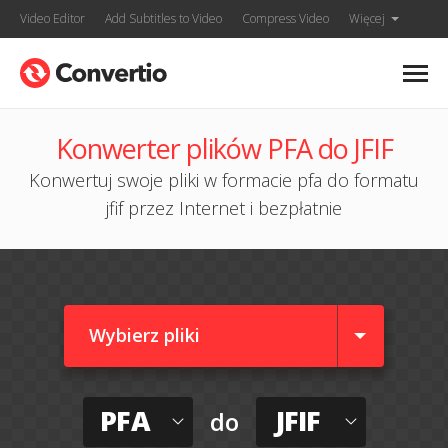
Video Editor
Add Subtitles to Video
Compress Video
Więcej
Konwerter plików PFA do JFIF
Konwertuj swoje pliki w formacie pfa do formatu
jfif przez Internet i bezpłatnie
Wybierz pliki
PFA
JFIF
do