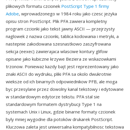
plikowych formatu czcionek
PostScript Type 1 firmy
Adobe
, wprowadzonego w 1984 roku jako czesc jezyka
opisu stron PostScript. Plik PFA zawiera kompletny
program czcionki jako tekst jawny ASCII — przejrzysty
naglowek z nazwa czcionki, tablica kodowania i metryki, a
nastepnie zakodowana szesnastkowo zaszyfrowana
sekcja (eexec) zawierajaca wlasciwe kontury glifow
opisane jako kubiczne krzywe Beziera ze wskazowkami
trzonow. Poniewaz kazdy bajt jest reprezentowany jako
znaki ASCII do wydruku, pliki PFA sa okolo dwukrotnie
wieksze od ich binarnych odpowiednikow PFB, ale moga
byc przesylane przez dowolny kanal tekstowy i edytowane
w standardowym edytorze tekstu. PFA stal sie
standardowym formatem dystrybucji Type 1 na
systemach Unix i Linux, gdzie binarne formaty czcionek
byly mniej wygodne dla potoków drukarek PostScript.
Kluczowa zaleta jest uniwersalna kompatybilnosc tekstowa