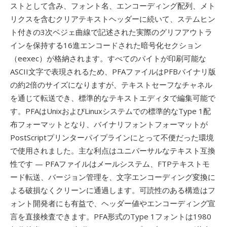
ストとして含み、フォント名、エンコーディング配列、メト
リクスを含むクリアテキストヘッダーに続いて、ステムヒン
ト付きの3次ベジェ曲線で記述された実際のグリフアウトラ
インを保持する16進エンコードされた暗号化セクション
（eexec）が格納されます。すべてのバイトが印刷可能な
ASCII文字で表現されるため、PFAファイルはPFBバイナリ版
の約2倍のサイズになりますが、テキストセーフなチャネル
を通じて転送でき、標準的なテキストエディタで編集可能で
す。PFAはUnixおよびLinuxシステムでの標準的なType 1配
布フォーマットとなり、バイナリフォントフォーマットが
PostScriptプリンターパイプラインにとって不便だった環境
で使用されました。主な利点はユニバーサルなテキスト互換
性です — PFAファイルはメールシステム、FTPテキストモ
ード転送、バージョン管理を、文字エンコーディング変換に
よる破損なくクリーンに通過します。可読性のある構造はフ
ォント開発者にも有益で、ヘッダー値やエンコーディング宣
言を直接検査できます。PFA形式のType 1フォントは1980